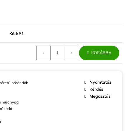
ABINBŐRÖND EZÜST
ZÍV
Kód:
51
KOSÁRBA
Nyomtatás
éretű bőröndök
Kérdés
Megosztás
ű műanyag
húzódó
a