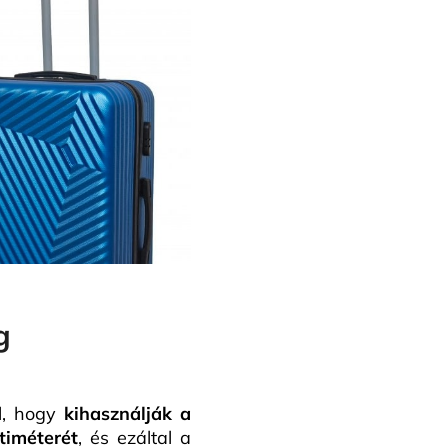
g
l, hogy
kihasználják a
timéterét
, és ezáltal a