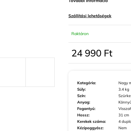
További információ
KIS MÉRETŰ KABINBŐRÖND SZÜRKE
KIS MÉRETŰ K
SZÍNBEN EXKLUZÍV
SZÍNBEN EXKLU
23 440 Ft
23 440 Ft
Szállítási lehetőségek
Raktáron
24 990 Ft
Egységár:
Kategória
:
Nagy m
Súly
:
3.4 kg
Szín
:
Szürke
Anyag
:
Könny
Fogantyú
:
Vissza
Hossz
:
31 cm
Kerekek száma
:
4 dupl
Kézipoggyász
:
Nem