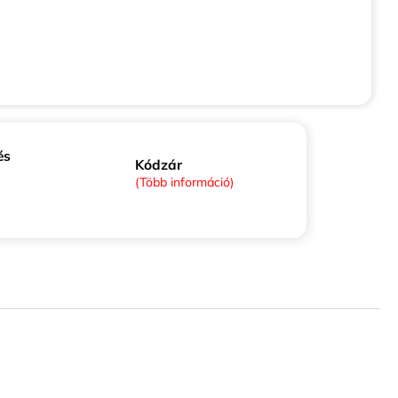
és
Kódzár
(Több információ)