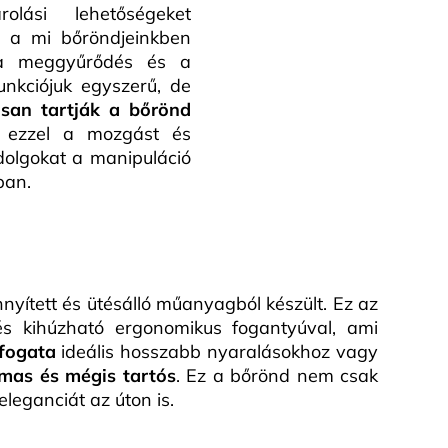
lási lehetőségeket
k a mi bőröndjeinkben
 meggyűrődés és a
unkciójuk egyszerű, de
san tartják a bőrönd
a ezzel a mozgást és
olgokat a manipuláció
ban.
nyített és ütésálló műanyagból készült. Ez az
és kihúzható ergonomikus fogantyúval, ami
rfogata
ideális hosszabb nyaralásokhoz vagy
mas és mégis tartós
. Ez a bőrönd nem csak
leganciát az úton is.