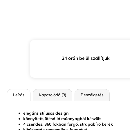
24 órán belül szállítjuk
Leírás
Kapcsolódó (3)
Beszélgetés
elegáns stílusos design
könnyített, ütésálló műanyagból készült
4 csendes, 360 fokban forgó, strapabíró kerék
kihúzható ergonomikus fogantyú