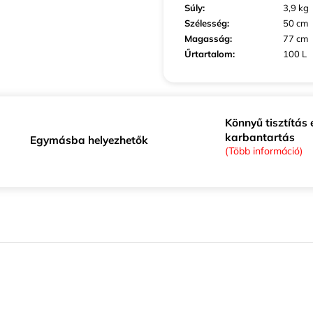
Súly
:
3,9 kg
Szélesség
:
50 cm
Magasság
:
77 cm
Űrtartalom
:
100 L
Könnyű tisztítás 
karbantartás
Egymásba helyezhetők
(Több információ)