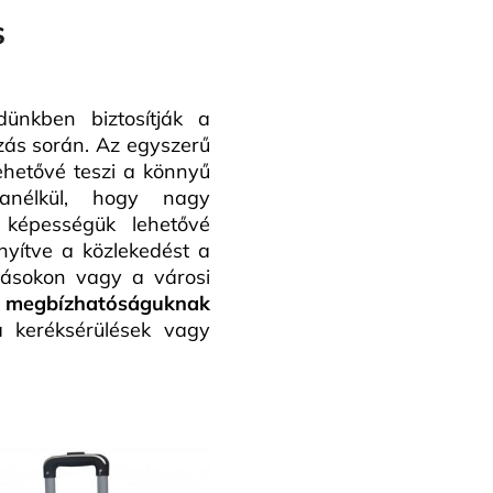
s
nkben biztosítják a
zás során. Az egyszerű
ehetővé teszi a könnyű
 anélkül, hogy nagy
ó képességük lehetővé
yítve a közlekedést a
másokon vagy a városi
 megbízhatóságuknak
 keréksérülések vagy