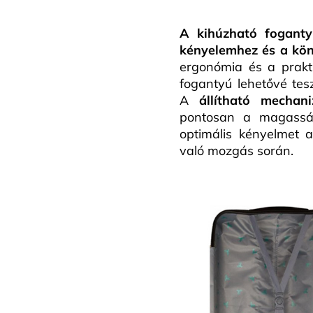
A kihúzható foganty
kényelemhez és a kö
ergonómia és a prakti
fogantyú lehetővé tes
A
állítható mechan
pontosan a magasságá
optimális kényelmet 
való mozgás során.