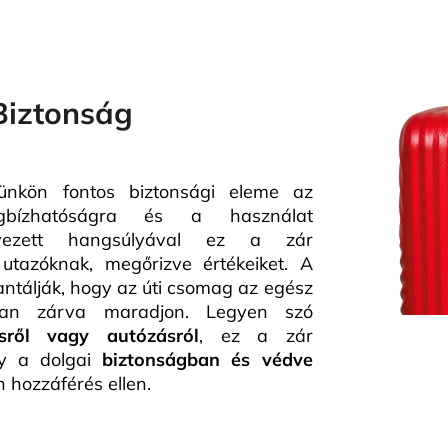
Biztonság
kön fontos biztonsági eleme az
bízhatóságra és a használat
lyezett hangsúlyával ez a zár
 utazóknak, megőrizve értékeiket. A
ntálják, hogy az úti csomag az egész
osan zárva maradjon. Legyen szó
ésről vagy autózásról
, ez a zár
gy a dolgai
biztonságban és védve
n hozzáférés ellen.