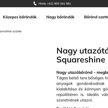
Hívás +421 903 341 581
Közepes bőröndök
Nagy bőröndök
Bőrönd szett
Mit keres?
areshine szürke
KERESÉS
Nagy utazót
Squareshine 
Ajánljuk
Nagy utazóbőrönd – megbíz
Tágas belső tere bőséges he
anyagok gondoskodnak a
kialakítása és könnyen gö
repülőtéren is. Ideális v
szeretnének utazni.