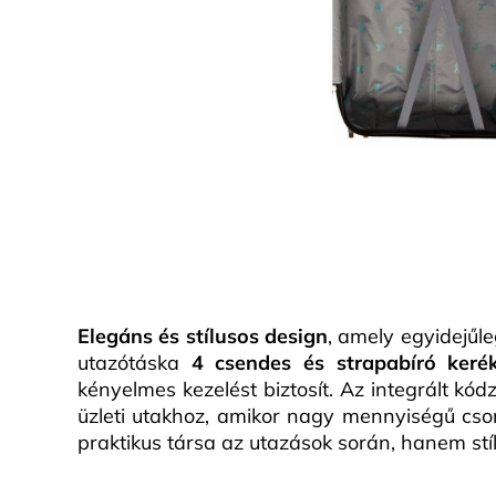
Elegáns és stílusos design
, amely egyidejűl
utazótáska
4 csendes és strapabíró kerék
kényelmes kezelést biztosít. Az integrált kód
üzleti utakhoz, amikor nagy mennyiségű cso
praktikus társa az utazások során, hanem stíl