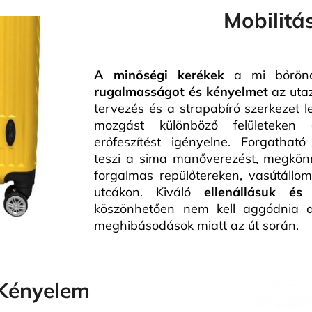
Mobilitá
A minőségi kerékek
a mi bőröndü
rugalmasságot és kényelmet
az uta
tervezés és a strapabíró szerkezet l
mozgást különböző felületeken
erőfeszítést igényelne. Forgathat
teszi a sima manőverezést, megkönn
forgalmas repülőtereken, vasútállo
utcákon. Kiváló
ellenállásuk és
köszönhetően nem kell aggódnia a
meghibásodások miatt az út során.
Kényelem