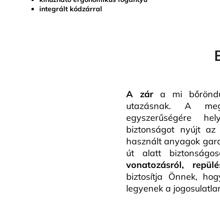
integrált kódzárral
A zár
a mi bőröndün
utazásnak. A meg
egyszerűségére he
biztonságot nyújt az
használt anyagok gara
út alatt biztonság
vonatozásról, repül
biztosítja Önnek, ho
legyenek a jogosulatla