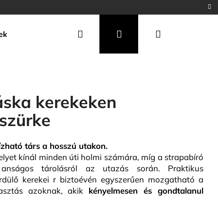
Keresés
Bejelentkezés
Kosár
ek
áska kerekeken
szürke
ható társ a hosszú utakon.
lyet kínál minden úti holmi számára, míg a strapabíró
nságos tárolásról az utazás során. Praktikus
rdülő kerekei r biztoévén egyszerűen mozgatható a
álasztás azoknak, akik
kényelmes
en és gondtalanul
Következő