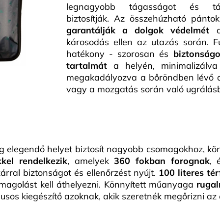
legnagyobb tágasságot és táro
biztosítják. Az összehúzható pánto
garantálják a dolgok védelmét
a
károsodás ellen az utazás során. F
hatékony - szorosan és
biztonságo
tartalmát
a helyén, minimalizálv
megakadályozva a bőröndben lévő d
vagy a mozgatás során való ugrálás
eg elegendő helyet biztosít nagyobb csomagokhoz, kön
kel rendelkezik
, amelyek
360 fokban forognak
, 
zárral biztonságot és ellenőrzést nyújt.
100 literes té
magolást kell áthelyezni. Könnyített műanyaga
rugal
usos kiegészítő azoknak, akik szeretnék megőrizni az e