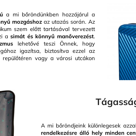
ú
a mi bőröndünkben hozzájárul a
nnyű mozgáshoz
az utazás során. Az
kum szem előtt tartásával tervezett
zi a
simát és könnyű manőverezést
.
izmus
lehetővé teszi Önnek, hogy
hoz igazítsa, biztosítva ezzel az
a repülőtéren vagy a városi utcákon
Tágassá
A mi bőröndjeink különlegesek azza
rendelkezésre álló hely minden cen