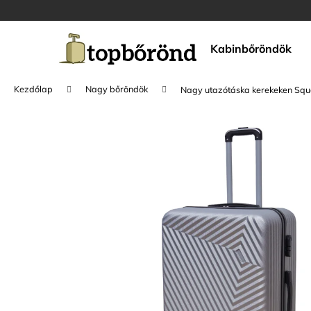
K
Ugrás
a
o
fő
Vissza
Vissza
s
tartalomhoz
Kabinbőröndök
a boltba
a boltba
á
r
Kezdőlap
Nagy bőröndök
Nagy utazótáska kerekeken Squ