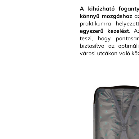
A kihúzható fogant
könnyű mozgáshoz
az
praktikumra helyeze
egyszerű kezelést
. 
teszi, hogy pontos
biztosítva az optimá
városi utcákon való kö