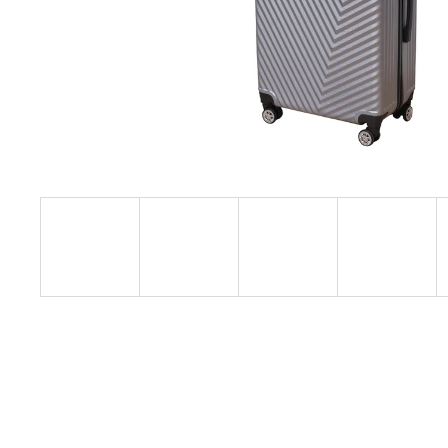
KIS MÉRETŰ KABINBŐRÖND ZÖLD
SZÍNBEN EXKLUZÍV
23 440 Ft