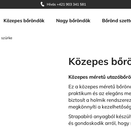
Hívás +421 903 341 581
Közepes bőröndök
Nagy bőröndök
Bőrönd szett
Mit keres?
 szürke
KERESÉS
Közepes bőr
Közepes méretű utazóbőrönd
Ajánljuk
Ez a közepes méretű bőrönd
praktikum és az elegáns me
biztosít a holmik rendszere
megkönnyíti a kezelhetőség
Strapabíró anyagból készült,
és gondoskodik arról, hogy