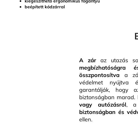
kiegészíthető ergonomikus fogantyú
beépített kódzárral
A zár
az utazás sor
megbízhatóságra é
összpontosítva
a zár
védelmet nyújtva é
garantálják, hogy 
biztonságban marad.
vagy autózásról
, a
biztonságban és véd
ellen.