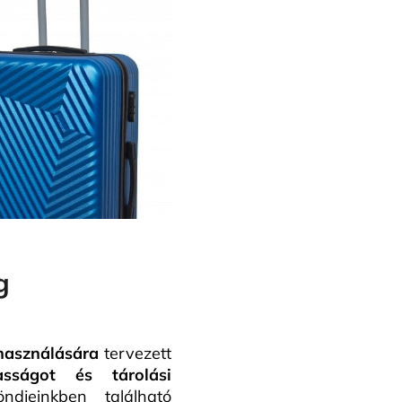
g
ihasználására
tervezett
sságot és tárolási
ndjeinkben található