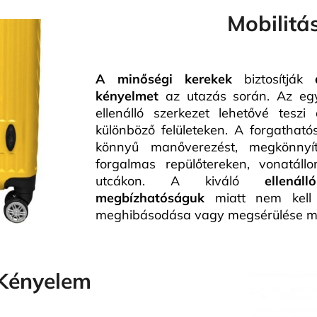
Mobilitá
A minőségi kerekek
biztosítják
kényelmet
az utazás során. Az egy
ellenálló szerkezet lehetővé tes
különböző felületeken. A forgatható
könnyű manőverezést, megkönnyí
forgalmas repülőtereken, vonatál
utcákon. A kiváló
ellená
megbízhatóságuk
miatt nem kell
meghibásodása vagy megsérülése mia
Kényelem