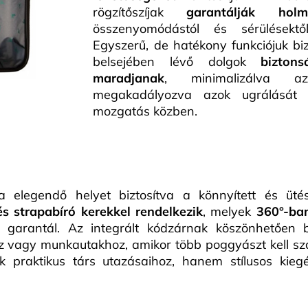
rögzítőszíjak
garantálják holm
összenyomódástól és sérülésekt
Egyszerű, de hatékony funkciójuk biz
belsejében lévő dolgok
bizton
maradjanak
, minimalizálva 
megakadályozva azok ugrálását
mozgatás közben.
 elegendő helyet biztosítva a könnyített és üt
s strapabíró kerekkel rendelkezik
, melyek
360°-ba
 garantál. Az integrált kódzárnak köszönhetően b
 vagy munkautakhoz, amikor több poggyászt kell szá
 praktikus társ utazásaihoz, hanem stílusos kiegé