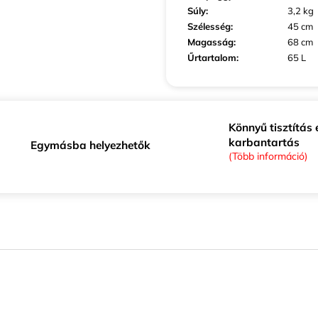
Súly
:
3,2 kg
Szélesség
:
45 cm
Magasság
:
68 cm
Űrtartalom
:
65 L
Könnyű tisztítás 
karbantartás
Egymásba helyezhetők
(Több információ)