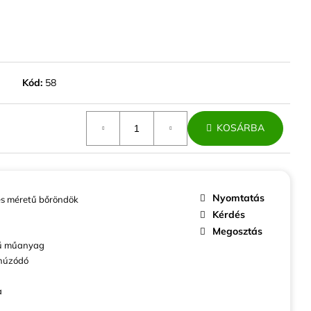
ABINBŐRÖND EZÜST
ZÍV
Kód:
58
KOSÁRBA
Nyomtatás
s méretű bőröndök
Kérdés
Megosztás
ű műanyag
húzódó
a