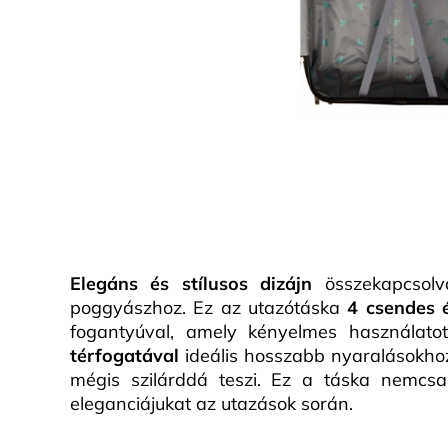
Elegáns és stílusos dizájn
összekapcsolva
poggyászhoz. Ez az utazótáska
4 csendes é
fogantyúval, amely kényelmes használatot
térfogatával
ideális hosszabb nyaralásokhoz
mégis szilárddá teszi. Ez a táska nemcsak
eleganciájukat az utazások során.