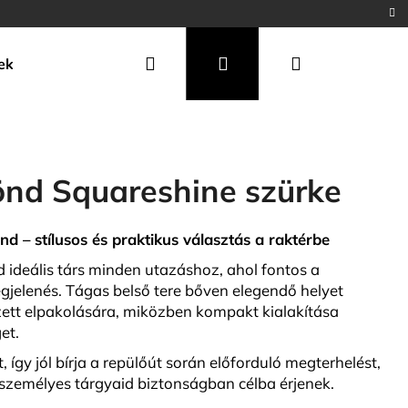
Keresés
Bejelentkezés
Kosár
ek
önd Squareshine szürke
 – stílusos és praktikus választás a raktérbe
 ideális társ minden utazáshoz, ahol fontos a
gjelenés. Tágas belső tere bőven elegendő helyet
zett elpakolására, miközben kompakt kialakítása
et.
Következő
 így jól bírja a repülőút során előforduló megterhelést,
 személyes tárgyaid biztonságban célba érjenek.