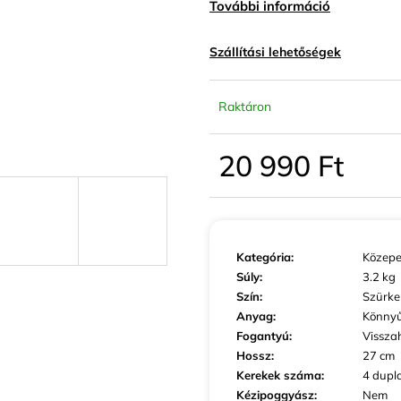
KIS MÉRETŰ KABINBŐRÖND SZÜRKE
KIS MÉRETŰ K
További információ
SZÍNBEN EXKLUZÍV
SZÍNBEN EXKLU
23 440 Ft
23 440 Ft
Szállítási lehetőségek
Raktáron
20 990 Ft
Egységár:
Kategória
:
Közepe
Súly
:
3.2 kg
Szín
:
Szürke
Anyag
:
Könny
Fogantyú
:
Vissza
Hossz
:
27 cm
Kerekek száma
:
4 dupl
Kézipoggyász
:
Nem