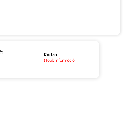
és
Kódzár
(Több információ)