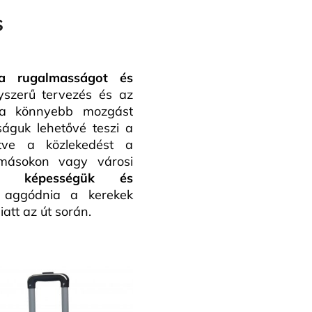
s
a rugalmasságot és
szerű tervezés és az
zi a könnyebb mozgást
ságuk lehetővé teszi a
tve a közlekedést a
lomásokon vagy városi
lló képességük és
 aggódnia a kerekek
tt az út során.