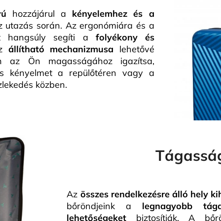
yú
hozzájárul a
kényelemhez és a
 utazás során. Az ergonómiára és a
tt hangsúly segíti a
folyékony és
Az
állítható mechanizmusa
lehetővé
an az Ön magasságához igazítsa,
lis kényelmet a repülőtéren vagy a
zlekedés közben.
Tágassá
Az
összes rendelkezésre álló hely k
bőröndjeink a
legnagyobb tága
lehetőségeket
biztosítják. A bőrö