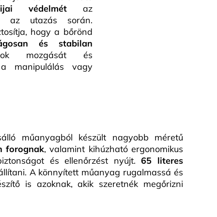
ijai védelmét
az
ől az utazás során.
tosítja, hogy a bőrönd
ságosan és stabilan
azok mozgását és
 a manipulálás vagy
ésálló műanyagból készült nagyobb méretű
n forognak
, valamint kihúzható ergonomikus
iztonságot és ellenőrzést nyújt.
65 literes
llítani. A könnyített műanyag rugalmassá és
szítő is azoknak, akik szeretnék megőrizni