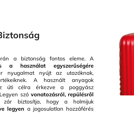
Biztonság
án a biztonság fontos eleme. A
s a használat egyszerűségére
 nyugalmat nyújt az utazóknak,
rtékeiknek. A használt anyagok
az úti célra érkezve a poggyász
 Legyen szó
vonatozásról, repülésről
 zár biztosítja, hogy a holmijuk
ve legyen
a jogosulatlan hozzáférés