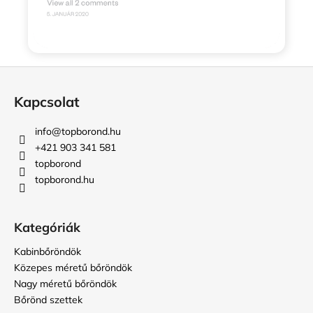
L
á
Kapcsolat
b
l
info
@
topborond.hu
é
+421 903 341 581
c
topborond
topborond.hu
Kategóriák
Kabinbőröndök
Közepes méretű bőröndök
Nagy méretű bőröndök
Bőrönd szettek