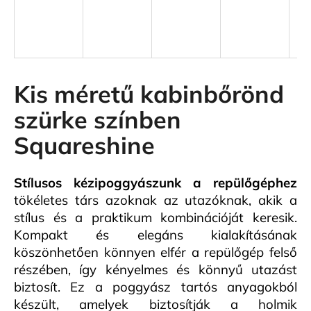
A
j
á
n
Kis méretű kabinbőrönd
l
szürke színben
j
u
Squareshine
k
Stílusos kézipoggyászunk a repülőgéphez
KIS
tökéletes társ azoknak az utazóknak, akik a
MÉRETŰ
KABINBŐRÖND
stílus és a praktikum kombinációját keresik.
KÉK
Kompakt és elegáns kialakításának
SZÍNBEN
PREMIUM
köszönhetően könnyen elfér a repülőgép felső
19
részében, így kényelmes és könnyű utazást
500
biztosít. Ez a poggyász tartós anyagokból
Ft
készült, amelyek biztosítják a holmik