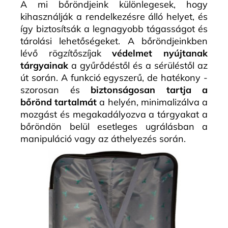
A mi bőröndjeink különlegesek, hogy
kihasználják a rendelkezésre álló helyet, és
így biztosítsák a legnagyobb tágasságot és
tárolási lehetőségeket. A bőröndjeinkben
lévő rögzítőszíjak
védelmet nyújtanak
tárgyainak
a gyűrődéstől és a sérüléstől az
út során. A funkció egyszerű, de hatékony -
szorosan és
biztonságosan tartja a
bőrönd tartalmát
a helyén, minimalizálva a
mozgást és megakadályozva a tárgyakat a
bőröndön belül esetleges ugrálásban a
manipuláció vagy az áthelyezés során.