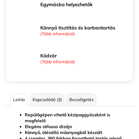
Egymásba helyezhetők
Könnyű tisztítás és karbantartás
(Több információ)
Kódzár
(Több információ)
Leírás
Kapcsolódó (3)
Beszélgetés
Repülőgépen vihető kézipoggyászként is
megfelelő
Elegáns stílusos dizájn
Könnyű, ütésálló műanyagból készült
4 csendes, 360 fokban forgatható tartós görgő