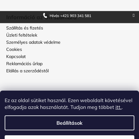
Hívás +421 903 341 581
Információ az Ön számára
Szállítás és fizetés
Üzleti feltételek
Személyes adatok védelme
Cookies
Kapcsolat
Reklamációs űrlap
Elállás a szerződéstől
Használati útmutató
Ez az oldal sütiket használ. Ezen weboldalt követésével
Hogyan kell ápolni a topbőröndöt?
elfogadja azok használatát. Tudjon meg többet
itt.
.
Hogyan állítsuk be a kódot a bőrönd számzárján?
Beállítások
Shoptet készítette
és
ADATELIER