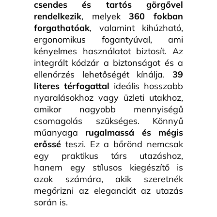
csendes és tartós görgővel
rendelkezik
, melyek
360 fokban
forgathatóak
, valamint kihúzható,
ergonomikus fogantyúval, ami
kényelmes használatot biztosít. Az
integrált kódzár a biztonságot és a
ellenőrzés lehetőségét kínálja.
39
literes térfogattal
ideális hosszabb
nyaralásokhoz vagy üzleti utakhoz,
amikor nagyobb mennyiségű
csomagolás szükséges. Könnyű
műanyaga
rugalmassá és mégis
erőssé
teszi. Ez a bőrönd nemcsak
egy praktikus társ utazáshoz,
hanem egy stílusos kiegészítő is
azok számára, akik szeretnék
megőrizni az eleganciát az utazás
során is.