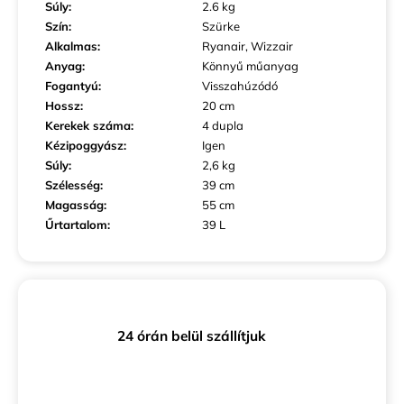
Súly
:
2.6 kg
Szín
:
Szürke
Alkalmas
:
Ryanair, Wizzair
Anyag
:
Könnyű műanyag
Fogantyú
:
Visszahúzódó
Hossz
:
20 cm
Kerekek száma
:
4 dupla
Kézipoggyász
:
Igen
Súly
:
2,6 kg
Szélesség
:
39 cm
Magasság
:
55 cm
Űrtartalom
:
39 L
24 órán belül szállítjuk