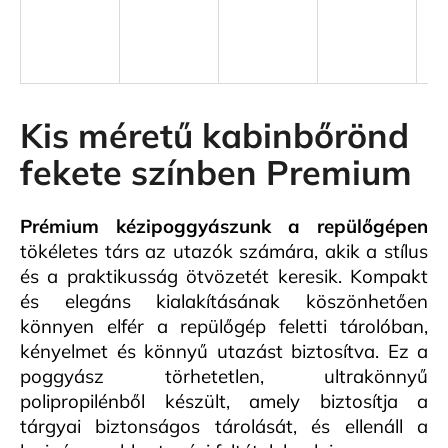
A
j
á
n
Kis méretű kabinbőrönd
l
fekete színben Premium
j
u
k
Prémium kézipoggyászunk a repülőgépen
tökéletes társ az utazók számára, akik a stílus
KIS
és a praktikusság ötvözetét keresik. Kompakt
MÉRETŰ
és elegáns kialakításának köszönhetően
KABINBŐRÖND
ZÖLD
könnyen elfér a repülőgép feletti tárolóban,
SZÍNBEN
kényelmet és könnyű utazást biztosítva. Ez a
EXKLUZÍV
poggyász törhetetlen, ultrakönnyű
23
polipropilénből készült, amely biztosítja a
440
Ft
tárgyai biztonságos tárolását, és ellenáll a