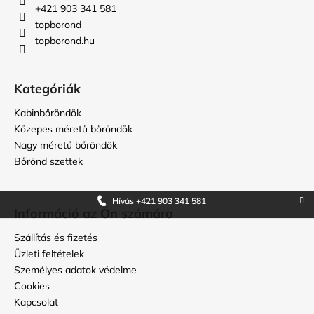
é
+421 903 341 581
c
topborond
topborond.hu
Kategóriák
Kabinbőröndök
Közepes méretű bőröndök
Nagy méretű bőröndök
Bőrönd szettek
Hívás +421 903 341 581
Információ az Ön számára
Szállítás és fizetés
Üzleti feltételek
Személyes adatok védelme
Cookies
Kapcsolat