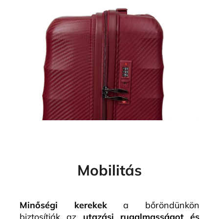
Mobilitás
Minőségi kerekek
a bőröndünkön
biztosítják az
utazási rugalmasságot és