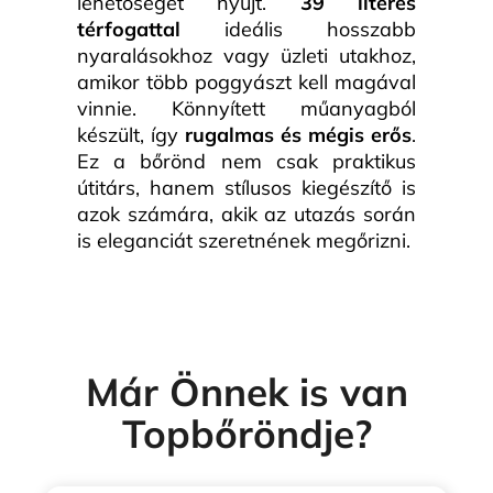
lehetőséget nyújt.
39 literes
térfogattal
ideális hosszabb
nyaralásokhoz vagy üzleti utakhoz,
amikor több poggyászt kell magával
vinnie. Könnyített műanyagból
készült, így
rugalmas és mégis erős
.
Ez a bőrönd nem csak praktikus
útitárs, hanem stílusos kiegészítő is
azok számára, akik az utazás során
is eleganciát szeretnének megőrizni.
Már Önnek is van
Topbőröndje?