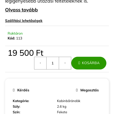
legigényesebb utazási feltételeknek is.
Olvass tovább
Szállítási lehetőségek
Raktáron
Kód:
113
19 500 Ft
Egységár:
KOSÁRBA
Kérdés
Megosztás
Kategória
:
Kabinbőröndök
Súly
:
2.6 kg
Szín
:
Fekete