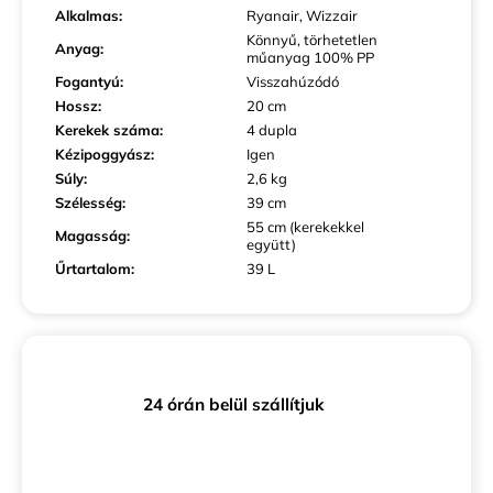
Alkalmas
:
Ryanair, Wizzair
Könnyű, törhetetlen
Anyag
:
műanyag 100% PP
Fogantyú
:
Visszahúzódó
Hossz
:
20 cm
Kerekek száma
:
4 dupla
Kézipoggyász
:
Igen
Súly
:
2,6 kg
Szélesség
:
39 cm
55 cm (kerekekkel
Magasság
:
együtt)
Űrtartalom
:
39 L
24 órán belül szállítjuk