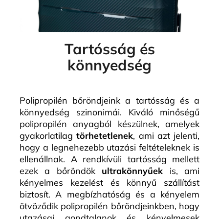
Tartósság és
könnyedség
Polipropilén bőröndjeink a tartósság és a
könnyedség szinonimái. Kiváló minőségű
polipropilén anyagból készülnek, amelyek
gyakorlatilag
törhetetlenek
, ami azt jelenti,
hogy a legnehezebb utazási feltételeknek is
ellenállnak. A rendkívüli tartósság mellett
ezek a bőröndök
ultrakönnyűek
is, ami
kényelmes kezelést és könnyű szállítást
biztosít. A megbízhatóság és a kényelem
ötvöződik polipropilén bőröndjeinkben, hogy
utazásai gondtalanok és kényelmesek