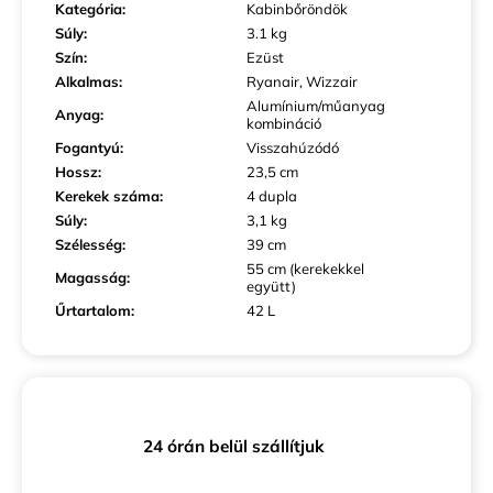
Kategória
:
Kabinbőröndök
Súly
:
3.1 kg
Szín
:
Ezüst
Alkalmas
:
Ryanair, Wizzair
Alumínium/műanyag
Anyag
:
kombináció
Fogantyú
:
Visszahúzódó
Hossz
:
23,5 cm
Kerekek száma
:
4 dupla
Súly
:
3,1 kg
Szélesség
:
39 cm
55 cm (kerekekkel
Magasság
:
együtt)
Űrtartalom
:
42 L
24 órán belül szállítjuk