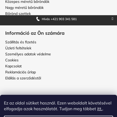
Közepes méretű bőröndök
Nagy méretű bőröndök
Bőrönd szettek
Hívás +421 903 341 581
Információ az Ön számára
Szállítás és fizetés
Üzleti feltételek
Személyes adatok védelme
Cookies
Kapcsolat
Reklamációs űrlap
Elállás a szerződéstől
Használati útmutató
Ez az oldal sütiket használ. Ezen weboldalt követésével
Hogyan kell ápolni a topbőröndöt?
elfogadja azok használatát. Tudjon meg többet
itt.
.
Hogyan állítsuk be a kódot a bőrönd számzárján?