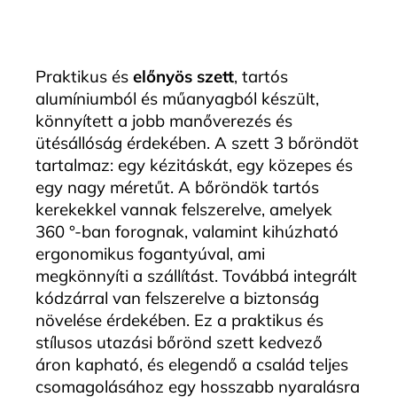
Praktikus és
előnyös szett
, tartós
alumíniumból és műanyagból készült,
könnyített a jobb manőverezés és
ütésállóság érdekében. A szett 3 bőröndöt
tartalmaz: egy kézitáskát, egy közepes és
egy nagy méretűt. A bőröndök tartós
kerekekkel vannak felszerelve, amelyek
360 °-ban forognak, valamint kihúzható
ergonomikus fogantyúval, ami
megkönnyíti a szállítást. Továbbá integrált
kódzárral van felszerelve a biztonság
növelése érdekében. Ez a praktikus és
stílusos utazási bőrönd szett kedvező
áron kapható, és elegendő a család teljes
csomagolásához egy hosszabb nyaralásra