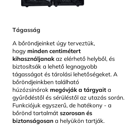
Tágasság
A bőröndjeinket úgy terveztük,
hogy
minden centimétert
kihasználjanak
az elérhető helyből, és
biztosítsák a lehető legnagyobb
tágasságot és tárolási lehetőségeket. A
bőröndjeinkben található
húzózsinórok
megóvják a tárgyait
a
gyűrődéstől és sérüléstől az utazás során.
Funkciójuk egyszerű, de hatékony - a
bőrönd tartalmát
szorosan és
biztonságosan
a helyükön tartják.