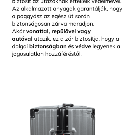
biztosít az utazóknak értékeik védelmével.
Az alkalmazott anyagok garantálják, hogy
a poggyász az egész út során
biztonságosan zárva maradjon.
Akár
vonattal, repülővel vagy
autóval
utazik, ez a zár biztosítja, hogy a
dolgai
biztonságban és védve
legyenek a
jogosulatlan hozzáféréstől.