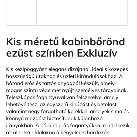
A
j
á
n
Kis méretű kabinbőrönd
l
ezüst színben Exkluzív
j
u
k
Kis kézipoggyász elegáns dizájnnal, ideális közepes
hosszúságú utakhoz és üzleti kirándulásokhoz. A
bőrönd erős és tartós anyagból készült, amely
KIS
MÉRETŰ
magas szintű védelmet nyújt személyes tárgyainak.
KABINBŐRÖND
Teleszkópos fogantyúval van felszerelve, amely
FEKETE
lehetővé teszi az egyszerű kihúzást és betolást,
SZÍNBEN
EXKLUZÍV
valamint négy forgatható kerékkel, amelyek sima és
23
könnyű mozgást biztosítanak különböző
440
irányokban. A bőrönd erős fogantyúkkal rendelkezik
Ft
az oldalsó oldalakon a kényelmes hordozás