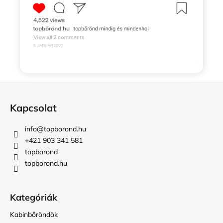
L
á
Kapcsolat
b
l
info
@
topborond.hu
é
+421 903 341 581
c
topborond
topborond.hu
Kategóriák
Kabinbőröndök