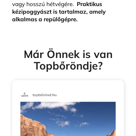
vagy hosszú hétvégére.
Praktikus
kézipoggyászt is tartalmaz, amely
alkalmas a repülőgépre.
Már Önnek is van
Topbőröndje?