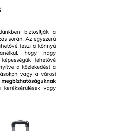
s
nkben biztosítják a
zás során. Az egyszerű
ehetővé teszi a könnyű
 anélkül, hogy nagy
ó képességük lehetővé
yítve a közlekedést a
másokon vagy a városi
 megbízhatóságuknak
 keréksérülések vagy