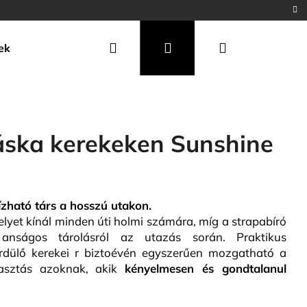
Keresés
Bejelentkezés
Kosár
ek
áska kerekeken Sunshine
ható társ a hosszú utakon.
lyet kínál minden úti holmi számára, míg a strapabíró
nságos tárolásról az utazás során. Praktikus
rdülő kerekei r biztoévén egyszerűen mozgatható a
álasztás azoknak, akik
kényelmes
en és gondtalanul
Következő