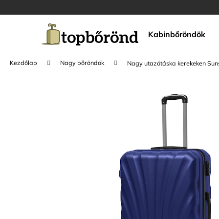
K
Ugrás
a
o
fő
Vissza
Vissza
s
tartalomhoz
Kabinbőröndök
a boltba
a boltba
á
r
Kezdőlap
Nagy bőröndök
Nagy utazótáska kerekeken Suns