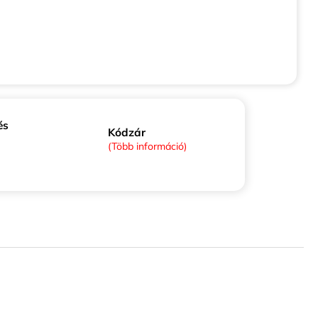
és
Kódzár
(Több információ)