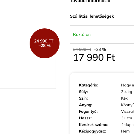
További információ
KIS MÉRETŰ KABINBŐRÖND SZÜRKE
KIS MÉRETŰ K
SZÍNBEN EXKLUZÍV
SZÍNBEN EXKLU
23 440 Ft
23 440 Ft
Szállítási lehetőségek
Raktáron
24 990 FT
–28 %
24 990 Ft
–28 %
17 990 Ft
Egységár:
Kategória
:
Nagy m
Súly
:
3.4 kg
Szín
:
Kék
Anyag
:
Könny
Fogantyú
:
Vissza
Hossz
:
31 cm
Kerekek száma
:
4 dupl
Kézipoggyász
:
Nem