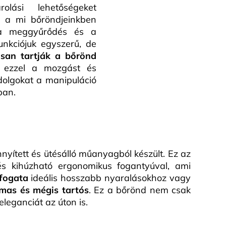
lási lehetőségeket
k a mi bőröndjeinkben
 meggyűrődés és a
unkciójuk egyszerű, de
san tartják a bőrönd
a ezzel a mozgást és
olgokat a manipuláció
ban.
nyített és ütésálló műanyagból készült. Ez az
és kihúzható ergonomikus fogantyúval, ami
rfogata
ideális hosszabb nyaralásokhoz vagy
mas és mégis tartós
. Ez a bőrönd nem csak
leganciát az úton is.