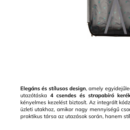
Elegáns és stílusos design
, amely egyidejűl
utazótáska
4 csendes és strapabíró kerék
kényelmes kezelést biztosít. Az integrált kód
üzleti utakhoz, amikor nagy mennyiségű cso
praktikus társa az utazások során, hanem stíl