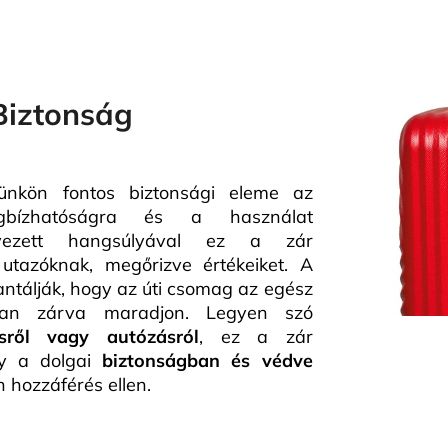
Biztonság
kön fontos biztonsági eleme az
bízhatóságra és a használat
lyezett hangsúlyával ez a zár
 utazóknak, megőrizve értékeiket. A
ntálják, hogy az úti csomag az egész
osan zárva maradjon. Legyen szó
ésről vagy autózásról
, ez a zár
gy a dolgai
biztonságban és védve
n hozzáférés ellen.