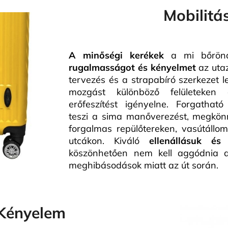
Mobilitá
A minőségi kerékek
a mi bőröndü
rugalmasságot és kényelmet
az uta
tervezés és a strapabíró szerkezet l
mozgást különböző felületeken
erőfeszítést igényelne. Forgathat
teszi a sima manőverezést, megkönn
forgalmas repülőtereken, vasútállo
utcákon. Kiváló
ellenállásuk és
köszönhetően nem kell aggódnia a
meghibásodások miatt az út során.
Kényelem