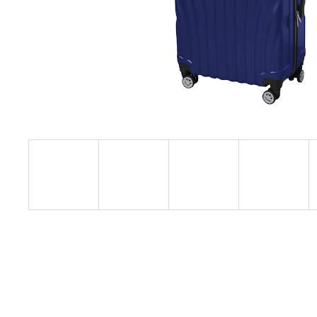
KIS MÉRETŰ KABINBŐRÖND ZÖLD
SZÍNBEN EXKLUZÍV
23 440 Ft