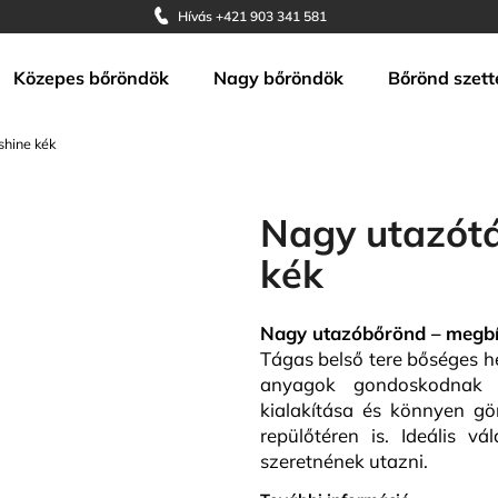
Hívás +421 903 341 581
Közepes bőröndök
Nagy bőröndök
Bőrönd szett
Mit keres?
hine kék
KERESÉS
Nagy utazót
kék
Ajánljuk
Nagy utazóbőrönd – megbíz
Tágas belső tere bőséges he
anyagok gondoskodnak a
kialakítása és könnyen gö
repülőtéren is. Ideális v
szeretnének utazni.