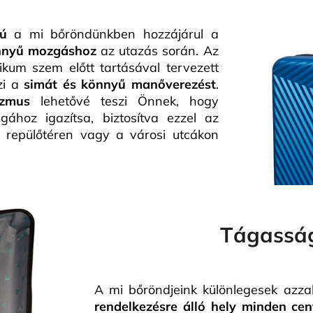
ú
a mi bőröndünkben hozzájárul a
nnyű mozgáshoz
az utazás során. Az
kum szem előtt tartásával tervezett
zi a
simát és könnyű manőverezést
.
izmus
lehetővé teszi Önnek, hogy
hoz igazítsa, biztosítva ezzel az
a repülőtéren vagy a városi utcákon
Tágassá
A mi bőröndjeink különlegesek azza
rendelkezésre álló hely minden cen