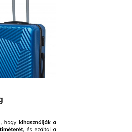
g
l, hogy
kihasználják a
timéterét
, és ezáltal a