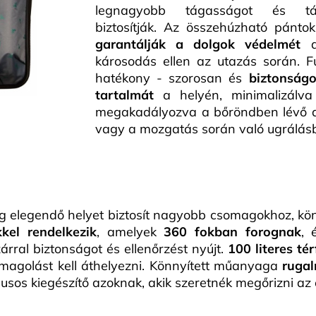
legnagyobb tágasságot és táro
biztosítják. Az összehúzható pánto
garantálják a dolgok védelmét
a
károsodás ellen az utazás során. F
hatékony - szorosan és
biztonságo
tartalmát
a helyén, minimalizálv
megakadályozva a bőröndben lévő d
vagy a mozgatás során való ugrálás
eg elegendő helyet biztosít nagyobb csomagokhoz, kön
kel rendelkezik
, amelyek
360 fokban forognak
, 
zárral biztonságot és ellenőrzést nyújt.
100 literes té
magolást kell áthelyezni. Könnyített műanyaga
rugal
usos kiegészítő azoknak, akik szeretnék megőrizni az e