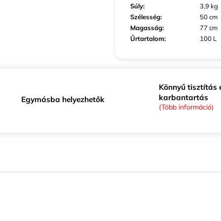
Súly
:
3,9 kg
Szélesség
:
50 cm
Magasság
:
77 cm
Űrtartalom
:
100 L
Könnyű tisztítás 
karbantartás
Egymásba helyezhetők
(Több információ)