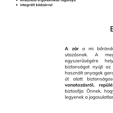
integrált kódzárral
A zár
a mi bőröndün
utazásnak. A meg
egyszerűségére he
biztonságot nyújt az
használt anyagok gara
út alatt biztonság
vonatozásról, repül
biztosítja Önnek, ho
legyenek a jogosulatla