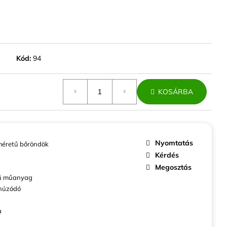
ABINBŐRÖND EZÜST
ZÍV
Kód:
94
KOSÁRBA
Nyomtatás
éretű bőröndök
Kérdés
Megosztás
ű műanyag
húzódó
a