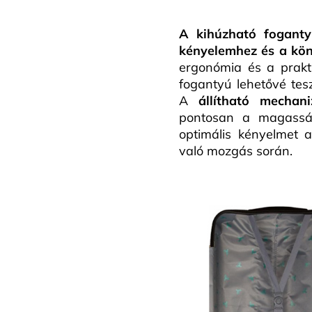
A kihúzható foganty
kényelemhez és a kö
ergonómia és a prakti
fogantyú lehetővé tes
A
állítható mechan
pontosan a magasságá
optimális kényelmet 
való mozgás során.