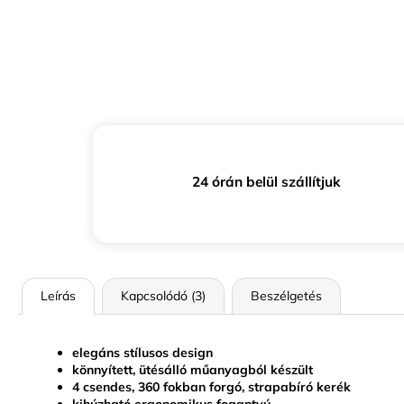
24 órán belül szállítjuk
Leírás
Kapcsolódó (3)
Beszélgetés
elegáns stílusos design
könnyített, ütésálló műanyagból készült
4 csendes, 360 fokban forgó, strapabíró kerék
kihúzható ergonomikus fogantyú