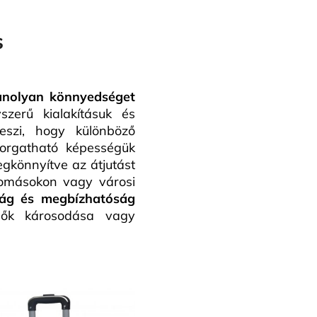
s
anolyan könnyedséget
zerű kialakításuk és
teszi, hogy különböző
Forgatható képességük
gkönnyítve az átjutást
lomásokon vagy városi
ság és megbízhatóság
gők károsodása vagy