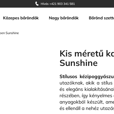
Hívás +421 903 341 581
Közepes bőröndök
Nagy bőröndök
Bőrönd szett
Mit keres?
nben Sunshine
KERESÉS
Kis méretű k
Sunshine
Ajánljuk
Stílusos kézipoggyász
utazóknak, akik a stílu
és elegáns kialakításán
részében, így kényelmes 
anyagokból készült, amel
és ellenáll a nehéz utaz