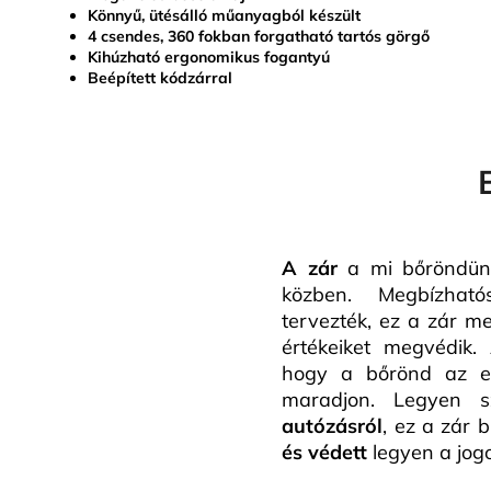
Könnyű, ütésálló műanyagból készült
4 csendes, 360 fokban forgatható tartós görgő
Kihúzható ergonomikus fogantyú
Beépített kódzárral
A zár
a mi bőröndünk
közben. Megbízhat
tervezték, ez a zár m
értékeiket megvédik. 
hogy a bőrönd az eg
maradjon. Legyen
autózásról
, ez a zár b
és védett
legyen a jogo