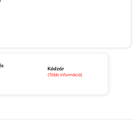
a
és
Kódzár
(Több információ)