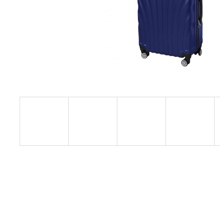
KIS MÉRETŰ KABINBŐRÖND ZÖLD
SZÍNBEN EXKLUZÍV
23 440 Ft