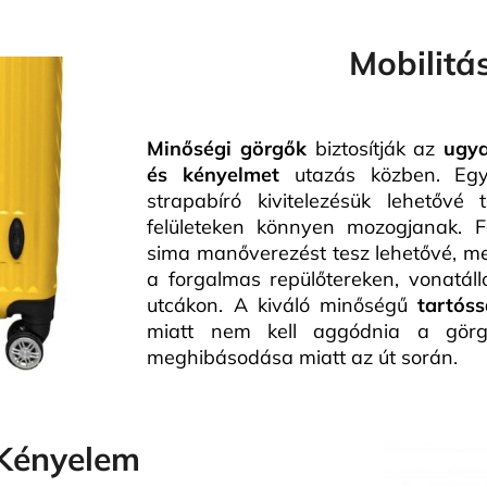
Mobilitá
Minőségi görgők
biztosítják az
ugy
és kényelmet
utazás közben. Egys
strapabíró kivitelezésük lehetővé 
felületeken könnyen mozogjanak. 
sima manőverezést tesz lehetővé, me
a forgalmas repülőtereken, vonatál
utcákon. A kiváló minőségű
tartós
miatt nem kell aggódnia a gör
meghibásodása miatt az út során.
Kényelem