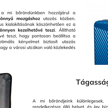
a mi bőröndünkben hozzájárul a
könnyű mozgáshoz
utazás közben.
us kialakításának köszönhetően ez a
önnyen kezelhetővé teszi
. Állítható
é teszi, hogy pontosan beállítsa a
imális kényelmet biztosít utazás
vagy a városi utcákon való közlekedés
Tágassá
A mi bőröndjeink különlegesek, 
rendelkezésre álló helyet, és így bi