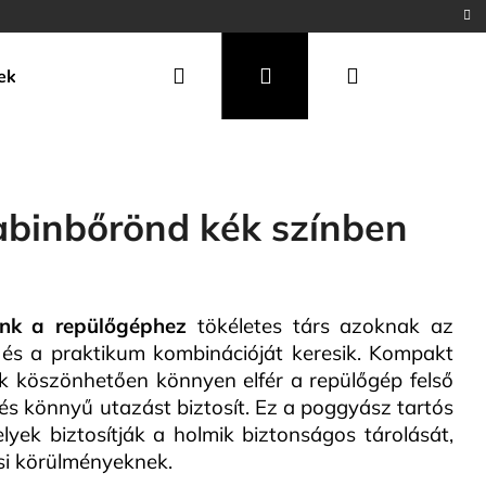
Keresés
Bejelentkezés
Kosár
ek
abinbőrönd kék színben
unk a repülőgéphez
tökéletes társ azoknak az
s és a praktikum kombinációját keresik. Kompakt
ak köszönhetően könnyen elfér a repülőgép felső
és könnyű utazást biztosít. Ez a poggyász tartós
Következő
yek biztosítják a holmik biztonságos tárolását,
ási körülményeknek.