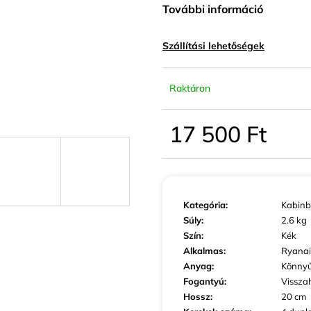
KIS MÉRETŰ KABINBŐRÖND SZÜRKE
KIS MÉRETŰ K
További információ
SZÍNBEN EXKLUZÍV
SZÍNBEN EXKLU
23 440 Ft
23 440 Ft
Szállítási lehetőségek
Raktáron
17 500 Ft
Egységár:
Kategória
:
Kabinb
Súly
:
2.6 kg
Szín
:
Kék
Alkalmas
:
Ryanai
Anyag
:
Könny
Fogantyú
:
Vissza
Hossz
:
20 cm