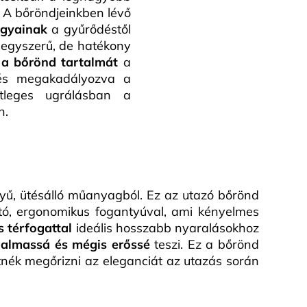
. A bőröndjeinkben lévő
rgyainak
a gyűrődéstől
ó egyszerű, de hatékony
 a bőrönd tartalmát
a
 és megakadályozva a
tleges ugrálásban a
n.
ű, ütésálló műanyagból. Ez az utazó bőrönd
ató, ergonomikus fogantyúval, ami kényelmes
s térfogattal
ideális hosszabb nyaralásokhoz
galmassá és mégis erőssé
teszi. Ez a bőrönd
tnék megőrizni az eleganciát az utazás során