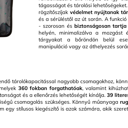
tágasságot és tárolási lehetőségeket
rögzítőszíjak
védelmet nyújtanak tá
és a sérüléstől az út során. A funkci
- szorosan és
biztonságosan tartja
helyén, minimalizálva a mozgást
tárgyakat a bőröndön belül ese
manipuláció vagy az áthelyezés sorá
ndő tárolókapacitással nagyobb csomagokhoz, könny
 melyek
360 fokban forgathatóak
, valamint kihúzh
ztonságot és a ellenőrzés lehetőségét kínálja.
39 litere
nyiségű csomagolás szükséges. Könnyű műanyaga
ru
 egy stílusos kiegészítő is azok számára, akik szere