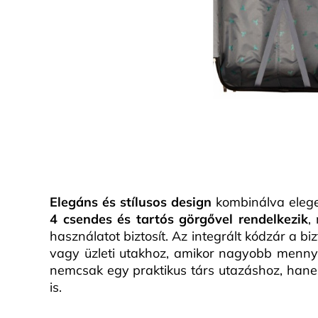
Elegáns és stílusos design
kombinálva elege
4 csendes és tartós görgővel rendelkezik
,
használatot biztosít. Az integrált kódzár a bi
vagy üzleti utakhoz, amikor nagyobb men
nemcsak egy praktikus társ utazáshoz, hanem
is.