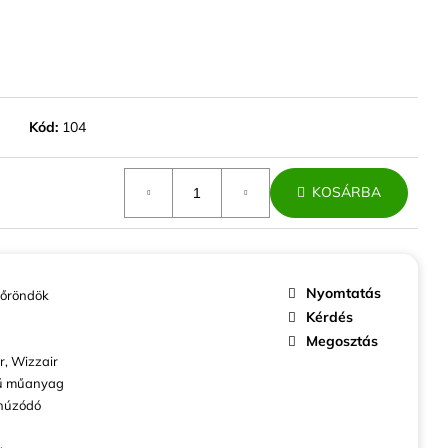
ABINBŐRÖND EZÜST
ZÍV
Kód:
104
KOSÁRBA
Nyomtatás
őröndök
Kérdés
Megosztás
r, Wizzair
ű műanyag
húzódó