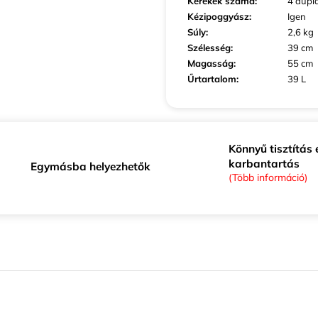
Kerekek száma
:
4 dupl
Kézipoggyász
:
Igen
Súly
:
2,6 kg
Szélesség
:
39 cm
Magasság
:
55 cm
Űrtartalom
:
39 L
Könnyű tisztítás 
karbantartás
Egymásba helyezhetők
(Több információ)