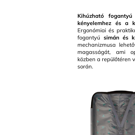
Kihúzható fogantyú
kényelemhez és a 
Ergonómiai és praktik
fogantyú
simán és k
mechanizmusa lehetőv
magasságát, ami opt
közben a repülőtéren 
során.