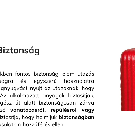
Biztonság
ben fontos biztonsági elem utazás
óságra és egyszerű használatra
egnyugvást nyújt az utazóknak, hogy
Az alkalmazott anyagok biztosítják,
ész út alatt biztonságosan zárva
 szó
vonatozásról, repülésről vagy
iztosítja, hogy holmijuk
biztonságban
sulatlan hozzáférés ellen.