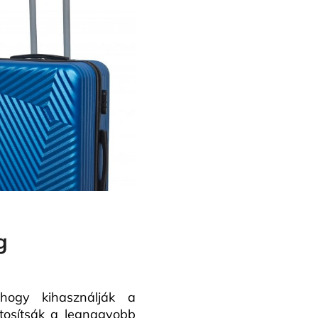
g
hogy kihasználják a
ztosítsák a legnagyobb