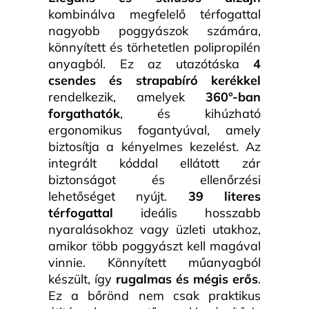
kombinálva megfelelő térfogattal
nagyobb poggyászok számára,
könnyített és törhetetlen polipropilén
anyagból. Ez az utazótáska
4
csendes és strapabíró kerékkel
rendelkezik, amelyek
360°-ban
forgathatók
, és kihúzható
ergonomikus fogantyúval, amely
biztosítja a kényelmes kezelést. Az
integrált kóddal ellátott zár
biztonságot és ellenőrzési
lehetőséget nyújt.
39 literes
térfogattal
ideális hosszabb
nyaralásokhoz vagy üzleti utakhoz,
amikor több poggyászt kell magával
vinnie. Könnyített műanyagból
készült, így
rugalmas és mégis erős
.
Ez a bőrönd nem csak praktikus