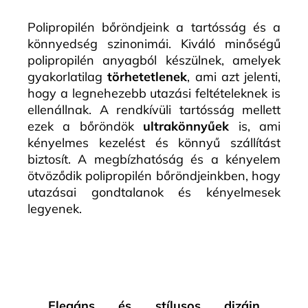
Polipropilén bőröndjeink a tartósság és a
könnyedség szinonimái. Kiváló minőségű
polipropilén anyagból készülnek, amelyek
gyakorlatilag
törhetetlenek
, ami azt jelenti,
hogy a legnehezebb utazási feltételeknek is
ellenállnak. A rendkívüli tartósság mellett
ezek a bőröndök
ultrakönnyűek
is, ami
kényelmes kezelést és könnyű szállítást
biztosít. A megbízhatóság és a kényelem
ötvöződik polipropilén bőröndjeinkben, hogy
utazásai gondtalanok és kényelmesek
legyenek.
Elegáns és stílusos dizájn