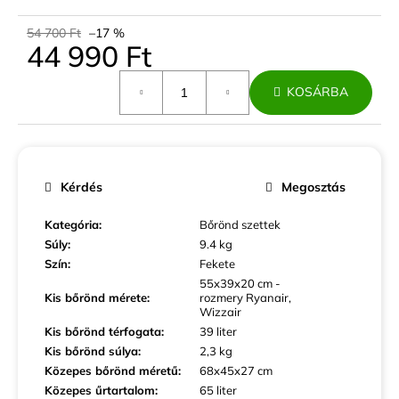
54 700 Ft
–17 %
44 990 Ft
Egységár:
KOSÁRBA
Kérdés
Megosztás
Kategória
:
Bőrönd szettek
Súly
:
9.4 kg
Szín
:
Fekete
55x39x20 cm -
Kis bőrönd mérete
:
rozmery Ryanair,
Wizzair
Kis bőrönd térfogata
:
39 liter
Kis bőrönd súlya
:
2,3 kg
Közepes bőrönd méretű
:
68x45x27 cm
Közepes űrtartalom
:
65 liter