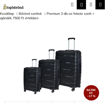
K
Ugrás
Keresés
Kosár
M
Bejelentk
a
o
fő
Vissza
Vissza
s
Kezdőlap
Bőrönd szettek
Premium 3 db-os fekete szett +
tartalomhoz
ajándék 7500 Ft értékben
á
M
r
i
t
k
e
r
e
s
?
54 700
FT
–17 %
KERESÉS