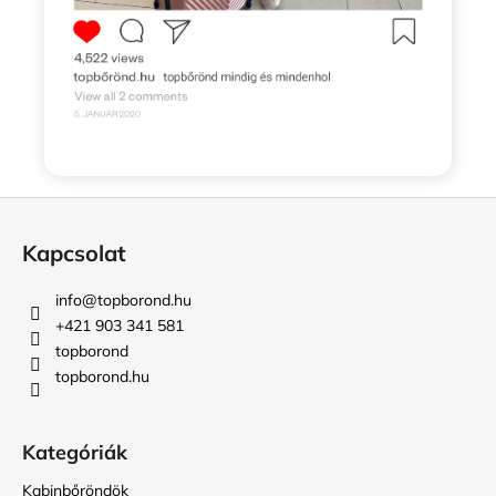
L
á
Kapcsolat
b
l
info
@
topborond.hu
é
+421 903 341 581
c
topborond
topborond.hu
Kategóriák
Kabinbőröndök