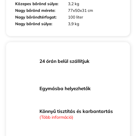
Közepes bőrönd súlya
:
3,2 kg
Nagy bőrönd mérete
:
77x50x31 cm
Nagy bőröndtérfogat
:
100 liter
Nagy bőrönd súlya
:
3,9 kg
24 órán belül szállítjuk
Egymásba helyezhetők
Könnyű tisztítás és karbantartás
(Több információ)