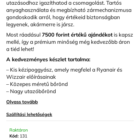
utazásodhoz igazíthatod a csomagolást. Tartós
anyaghasználata és megbízható zármechanizmusa
gondoskodik arról, hogy értékeid biztonságban
legyenek, akármerre is jársz.
Most ráadásul
7500 forint értékű ajándékot
is kapsz
mellé, így a prémium minőség még kedvezőbb áron
a tiéd lehet!
A kedvezményes készlet tartalma:
– Kis kézipoggyász, amely megfelel a Ryanair és
Wizzair előírásainak
– Közepes méretű bőrönd
– Nagy utazóbőrönd
Olvass tovább
Szállítási lehetőségek
Raktáron
Kód:
131