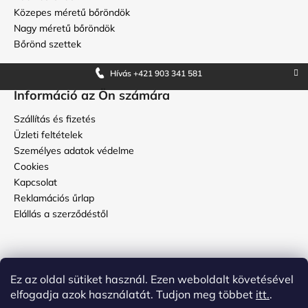
Közepes méretű bőröndök
Nagy méretű bőröndök
Bőrönd szettek
Hívás +421 903 341 581
Információ az Ön számára
Szállítás és fizetés
Üzleti feltételek
Személyes adatok védelme
Cookies
Kapcsolat
Reklamációs űrlap
Elállás a szerződéstől
Használati útmutató
Ez az oldal sütiket használ. Ezen weboldalt követésével
Hogyan kell ápolni a topbőröndöt?
elfogadja azok használatát. Tudjon meg többet
itt.
.
Hogyan állítsuk be a kódot a bőrönd számzárján?