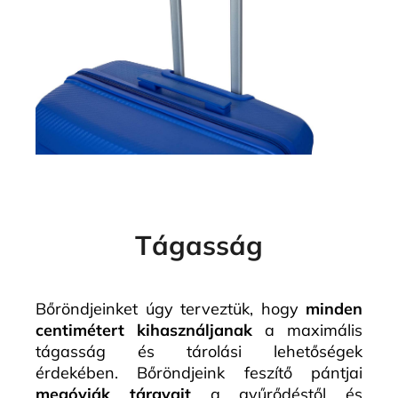
Tágasság
Bőröndjeinket úgy terveztük, hogy
minden
centimétert kihasználjanak
a maximális
tágasság és tárolási lehetőségek
érdekében. Bőröndjeink feszítő pántjai
megóvják tárgyait
a gyűrődéstől és