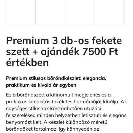
A
j
á
n
Premium 3 db-os fekete
l
szett + ajándék 7500 Ft
j
u
értékben
k
Prémium stílusos bőröndkészlet: elegancia,
KIS
praktikum és kiváló ár egyben
MÉRETŰ
KABINBŐRÖND
Ez a bőröndszett a kifinomult megjelenés és a
FEKETE
SZÍNBEN
praktikus kialakítás tökéletes harmóniáját kínálja. Az
PREMIUM
egységes stílusnak köszönhetően utazási
19
felszerelésed minden helyzetben letisztult és elegáns
500
benyomást kelt. A készlet különböző méretű
Ft
bőröndöket tartalmaz, így könnyedén az