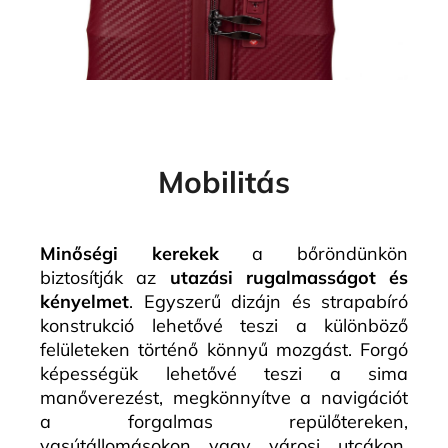
Mobilitás
Minőségi kerekek
a bőröndünkön
biztosítják az
utazási rugalmasságot és
kényelmet
. Egyszerű dizájn és strapabíró
konstrukció lehetővé teszi a különböző
felületeken történő könnyű mozgást. Forgó
képességük lehetővé teszi a sima
manőverezést, megkönnyítve a navigációt
a forgalmas repülőtereken,
vasútállomásokon vagy városi utcákon.