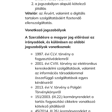
a jogszabályon alapuló kötelező
jótállás
Vételár
: az Áruért, valamint a digitális
tartalom szolgáltatásáért fizetendő
ellenszolgáltatás.
Vonatkozó jogszabályok
A Szerződésre a magyar jog előírásai az
irányadóak, és különösen az alábbi
jogszabályok vonatkoznak:
1997. évi CLV. törvény a
fogyasztóvédelemről
2001. évi CVIII. törvény az elektronikus
kereskedelmi szolgáltatások, valamint
az információs társadalommal
összefüggő szolgáltatások egyes
kérdéseiről
2013. évi V. törvény a Polgári
Törvénykönyvről
151/2003. (IX.22.) kormányrendelet a
tartós fogyasztási cikkekre vonatkozó
kötelező jótállásról
45/2014. (II.26.) kormányrendelet a