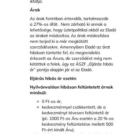
iktatja.
Árak
Az árak forintban értendők, tartalmazzák
a 27%-os áfát. Nem zárható ki annak a
lehetősége, hogy üzletpolitikai okból az Eladó
az árakat módosítsa. Az árak módosítása
nem terjed ki a már megkötött
szerződésekre. Amennyiben Eladó az árat
hibásan tüntette fel, és megrendelés
érkezett az Árura, de szerződést még nem
kötöttek a felek, úgy az ÁSZF „Eljárás hibás
ár” pontja alapján jár el az Eladó.
Eljárás hibás ár esetén
Nyilvánvalóan hibásan feltüntetett árnak
minősül:
0 Ft-os ár,
kedvezménnyel csökkentett, de a
kedvezményt tévesen feltüntető ár
(pl.: 1000 Ft-os Áru esetén a 20 %-os
kedvezmény feltüntetése mellett 500
Ft-ért kínált Áru).