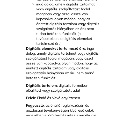
ingó dolog, amely digitális tartalmat
vagy digitális szolgáltatást foglal
magában vagy azzal össze van
kapcsolva, olyan módon, hogy az
érintett digitális tartalom vagy digitális
szolgáltatás hiányában az áru nem
tudná betölteni funkcióit (a
továbbiakban: a digitális elemeket
tartalmazó áru)
Digitális elemeket tartalmazó áru
: ingó
dolog, amely digitális tartalmat vagy digitális
szolgáltatást foglal magában, vagy azzal
össze van kapcsolva, olyan módon, hogy az
érintett digitális tartalom vagy digitális
szolgáltatás hiányában az áru nem tudná
betölteni funkcióit
Digitális tartalom
: digitális formában
előállított vagy szolgáltatott adat
Felek
: Eladó és Vevő együttesen
Fogyasztó
: az önálló foglalkozásán és
gazdasági tevékenységén kívül eső célok
érdekében eljáró természetes személy, aki