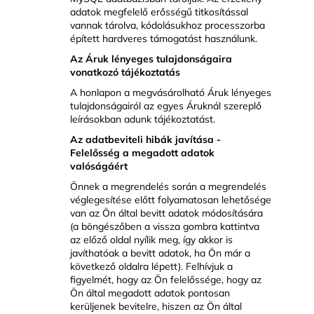
adatok megfelelő erősségű titkosítással
vannak tárolva, kódolásukhoz processzorba
épített hardveres támogatást használunk.
Az Áruk lényeges tulajdonságaira
vonatkozó tájékoztatás
A honlapon a megvásárolható Áruk lényeges
tulajdonságairól az egyes Áruknál szereplő
leírásokban adunk tájékoztatást.
Az adatbeviteli hibák javítása -
Felelősség a megadott adatok
valóságáért
Önnek a megrendelés során a megrendelés
véglegesítése előtt folyamatosan lehetősége
van az Ön által bevitt adatok módosítására
(a böngészőben a vissza gombra kattintva
az előző oldal nyílik meg, így akkor is
javíthatóak a bevitt adatok, ha Ön már a
következő oldalra lépett). Felhívjuk a
figyelmét, hogy az Ön felelőssége, hogy az
Ön által megadott adatok pontosan
kerüljenek bevitelre, hiszen az Ön által