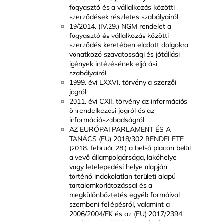
fogyasztó és a vállalkozás közötti
szerződések részletes szabályairól
19/2014. (IV.29.) NGM rendelet a
fogyasztó és vállalkozás közötti
szerződés keretében eladott dolgokra
vonatkozó szavatossági és jótállási
igények intézésének eljárási
szabályairól
1999. évi LXXVI. törvény a szerzői
jogról
2011. évi CXII. törvény az információs
önrendelkezési jogról és az
információszabadságról
AZ EURÓPAI PARLAMENT ÉS A
TANÁCS (EU) 2018/302 RENDELETE
(2018. február 28.) a belső piacon belül
a vevő állampolgársága, lakóhelye
vagy letelepedési helye alapján
történő indokolatlan területi alapú
tartalomkorlátozással és a
megkülönböztetés egyéb formáival
szembeni fellépésről, valamint a
2006/2004/EK és az (EU) 2017/2394