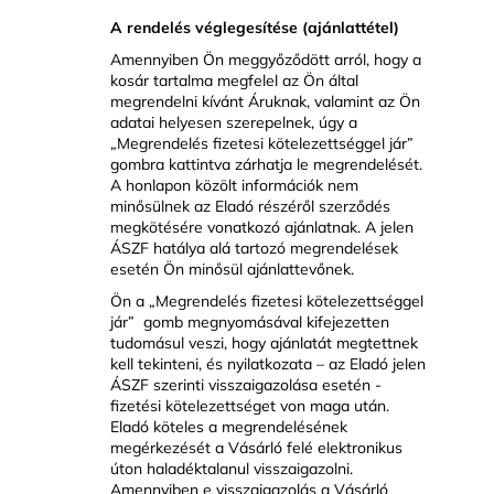
A rendelés véglegesítése (ajánlattétel)
Amennyiben Ön meggyőződött arról, hogy a
kosár tartalma megfelel az Ön által
megrendelni kívánt Áruknak, valamint az Ön
adatai helyesen szerepelnek, úgy a
„Megrendelés fizetesi kötelezettséggel jár”
gombra kattintva zárhatja le megrendelését.
A honlapon közölt információk nem
minősülnek az Eladó részéről szerződés
megkötésére vonatkozó ajánlatnak. A jelen
ÁSZF hatálya alá tartozó megrendelések
esetén Ön minősül ajánlattevőnek.
Ön a „Megrendelés fizetesi kötelezettséggel
jár” gomb megnyomásával kifejezetten
tudomásul veszi, hogy ajánlatát megtettnek
kell tekinteni, és nyilatkozata – az Eladó jelen
ÁSZF szerinti visszaigazolása esetén -
fizetési kötelezettséget von maga után.
Eladó köteles a megrendelésének
megérkezését a Vásárló felé elektronikus
úton haladéktalanul visszaigazolni.
Amennyiben e visszaigazolás a Vásárló