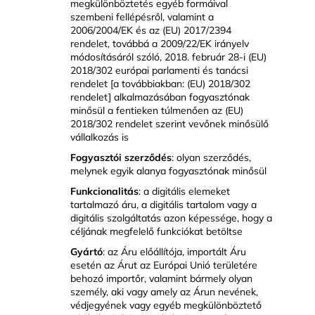
megkülönböztetés egyéb formáival
szembeni fellépésről, valamint a
2006/2004/EK és az (EU) 2017/2394
rendelet, továbbá a 2009/22/EK irányelv
módosításáról szóló, 2018. február 28-i (EU)
2018/302 európai parlamenti és tanácsi
rendelet [a továbbiakban: (EU) 2018/302
rendelet] alkalmazásában fogyasztónak
minősül a fentieken túlmenően az (EU)
2018/302 rendelet szerint vevőnek minősülő
vállalkozás is
Fogyasztói szerződés
: olyan szerződés,
melynek egyik alanya fogyasztónak minősül
Funkcionalitás
: a digitális elemeket
tartalmazó áru, a digitális tartalom vagy a
digitális szolgáltatás azon képessége, hogy a
céljának megfelelő funkciókat betöltse
Gyártó
: az Áru előállítója, importált Áru
esetén az Árut az Európai Unió területére
behozó importőr, valamint bármely olyan
személy, aki vagy amely az Árun nevének,
védjegyének vagy egyéb megkülönböztető