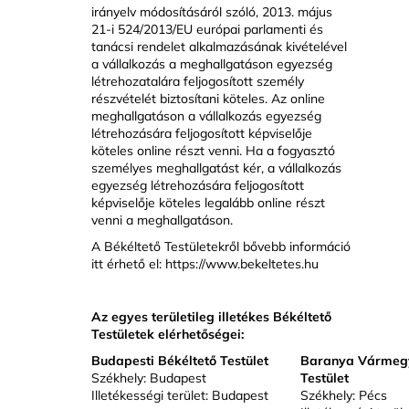
irányelv módosításáról szóló, 2013. május
21-i 524/2013/EU európai parlamenti és
tanácsi rendelet alkalmazásának kivételével
a vállalkozás a meghallgatáson egyezség
létrehozatalára feljogosított személy
részvételét biztosítani köteles. Az online
meghallgatáson a vállalkozás egyezség
létrehozására feljogosított képviselője
köteles online részt venni. Ha a fogyasztó
személyes meghallgatást kér, a vállalkozás
egyezség létrehozására feljogosított
képviselője köteles legalább online részt
venni a meghallgatáson.
A Békéltető Testületekről bővebb információ
itt érhető el:
https://www.bekeltetes.hu
Az egyes területileg illetékes Békéltető
Testületek elérhetőségei:
Budapesti Békéltető Testület
Baranya Vármegy
Székhely: Budapest
Testület
Illetékességi terület: Budapest
Székhely: Pécs