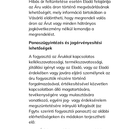
Hibás ár feltüntetése esetén Eladó felajánlja
az Áru valós áron történő megvásárlásának
lehetőségét, mely információ birtokában a
Vásárló eldöntheti, hogy megrendeli valós
áron az Árut vagy minden hátrányos
jogkövetkezmény nélkül lemondja a
megrendelést.
Panaszügyintézés és jogérvényesítési
lehetőségek
A fogyasztó az Árukkal kapcsolatos
kellékszavatossági, termékszavatossági,
jótállási igényt vagy az Eladó, vagy az Eladó
érdekében vagy javára eljáró személynek az
áru fogyasztók részére történő
forgalmazásával, értékesítésével közvetlen
kapcsolatban álló magatartására,
tevékenységére vagy mulasztására
vonatkozó, egyéni jog- vagy érdeksérelem
megszüntetésére irányuló kifogását (az
Fgytv. szerinti fogyasztói panaszt) az alábbi
elérhetőségeken és módokon terjesztheti
elő: