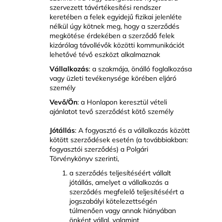
szervezett távértékesítési rendszer
keretében a felek egyidejű fizikai jelenléte
nélkül úgy kötnek meg, hogy a szerződés
megkötése érdekében a szerződő felek
kizárólag távollévők közötti kommunikációt
lehetővé tévő eszközt alkalmaznak
Vállalkozás
: a szakmája, önálló foglalkozása
vagy üzleti tevékenysége körében eljáró
személy
Vevő/Ön
: a Honlapon keresztül vételi
ajánlatot tevő szerződést kötő személy
Jótállás
: A fogyasztó és a vállalkozás között
kötött szerződések esetén (a továbbiakban:
fogyasztói szerződés) a Polgári
Törvénykönyv szerinti,
a szerződés teljesítéséért vállalt
jótállás, amelyet a vállalkozás a
szerződés megfelelő teljesítéséért a
jogszabályi kötelezettségén
túlmenően vagy annak hiányában
önként vállal, valamint