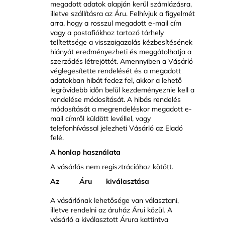
megadott adatok alapján kerül számlázásra,
illetve szállításra az Áru. Felhívjuk a figyelmét
arra, hogy a rosszul megadott e-mail cím
vagy a postafiókhoz tartozó tárhely
telítettsége a visszaigazolás kézbesítésének
hiányát eredményezheti és meggátolhatja a
szerződés létrejöttét. Amennyiben a Vásárló
véglegesítette rendelését és a megadott
adatokban hibát fedez fel, akkor a lehető
legrövidebb időn belül kezdeményeznie kell a
rendelése módosítását. A hibás rendelés
módosítását a megrendeléskor megadott e-
mail címről küldött levéllel, vagy
telefonhívással jelezheti Vásárló az Eladó
felé.
A honlap használata
A vásárlás nem regisztrációhoz kötött.
Az Áru kiválasztása
A vásárlónak lehetősége van választani,
illetve rendelni az áruház Árui közül. A
vásárló a kiválasztott Árura kattintva