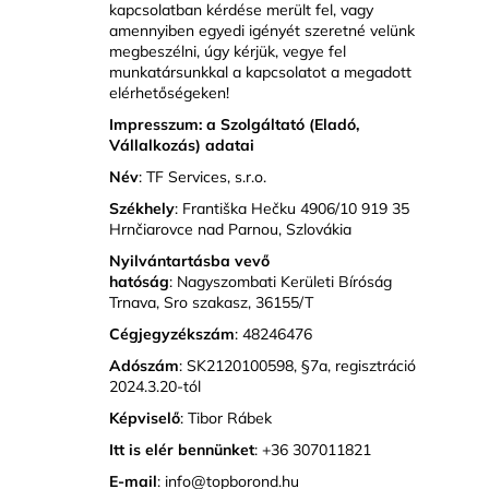
kapcsolatban kérdése merült fel, vagy
amennyiben egyedi igényét szeretné velünk
megbeszélni, úgy kérjük, vegye fel
A
munkatársunkkal a kapcsolatot a megadott
j
elérhetőségeken!
á
Impresszum: a Szolgáltató (Eladó,
n
Vállalkozás) adatai
l
Név
:
TF Services, s.r.o.
j
u
Székhely
:
Františka Hečku 4906/10 919 35
Hrnčiarovce nad Parnou
, Szlovákia
k
Nyilvántartásba vevő
hatóság
: Nagyszombati Kerületi Bíróság
KIS
Trnava, Sro szakasz, 36155/T
MÉRETŰ
KABINBŐRÖND
Cégjegyzékszám
:
48246476
EZÜST
Adószám
: SK
2120100598
, §7a, regisztráció
SZÍNBEN
2024.3.20-tól
EXKLUZÍV
Képviselő
: Tibor Rábek
23
440
Itt is elér bennünket
: +36 307011821
Ft
E-mail
: info@topborond.hu