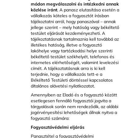
módon megválaszolni és intézkedni annak
közlése iránt
. A panasz elutasítása esetén a
vállalkozás köteles a fogyasztót írásban
tájékoztatni arról, hogy panaszával – annak
jellege szerint – mely hatóság vagy békéltető
testület eljárását kezdeményezheti. A
tájékoztatásnak tartalmaznia kell továbbá az
illetékes hatóság, illetve a fogyasztó
lakóhelye vagy tartózkodási helye szerinti
békéltető testület székhelyét, telefonos és
internetes elérhetőségét, valamint levelezési
címét. A tájékoztatásnak arra is ki kell
terjednie, hogy a vállalkozás tett-e a
Békéltető Testületi döntéssel kapcsolatos
általános alávetési nyilatkozatot.
Amennyiben az Eladó és a fogyasztó között
esetlegesen fennálló fogyasztói jogvita a
tárgyalások során nem rendeződik, az alábbi
jogérvényesítési lehetőségek állnak nyitva a
fogyasztó számára:
Fogyasztóvédelmi eljárás
Panasztétel a fogyasztóvédelmi