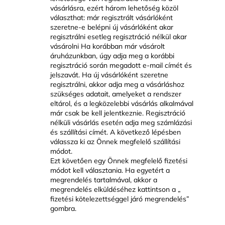
vásárlásra, ezért három lehetőség közöl
választhat: már regisztrált vásárlóként
szeretne-e belépni új vásárlóként akar
regisztrálni esetleg regisztráció nélkül akar
vásárolni Ha korábban már vásárolt
áruházunkban, úgy adja meg a korábbi
regisztráció során megadott e-mail címét és
jelszavát. Ha új vásárlóként szeretne
regisztrálni, akkor adja meg a vásárláshoz
szükséges adatait, amelyeket a rendszer
eltárol, és a legközelebbi vásárlás alkalmával
már csak be kell jelentkeznie. Regisztráció
nélküli vásárlás esetén adja meg számlázási
és szállítási címét. A következő lépésben
válassza ki az Önnek megfelelő szállítási
módot.
Ezt követően egy Önnek megfelelő fizetési
módot kell választania. Ha egyetért a
megrendelés tartalmával, akkor a
megrendelés elküldéséhez kattintson a „
fizetési kötelezettséggel járó megrendelés”
gombra.