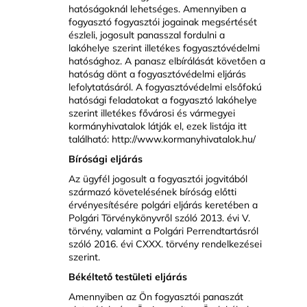
hatóságoknál lehetséges. Amennyiben a
fogyasztó fogyasztói jogainak megsértését
észleli, jogosult panasszal fordulni a
lakóhelye szerint illetékes fogyasztóvédelmi
hatósághoz. A panasz elbírálását követően a
hatóság dönt a fogyasztóvédelmi eljárás
lefolytatásáról. A fogyasztóvédelmi elsőfokú
hatósági feladatokat a fogyasztó lakóhelye
szerint illetékes fővárosi és vármegyei
kormányhivatalok látják el, ezek listája itt
található:
http://www.kormanyhivatalok.hu/
Bírósági eljárás
Az ügyfél jogosult a fogyasztói jogvitából
származó követelésének bíróság előtti
érvényesítésére polgári eljárás keretében a
Polgári Törvénykönyvről szóló 2013. évi V.
törvény, valamint a Polgári Perrendtartásról
szóló 2016. évi CXXX. törvény rendelkezései
szerint.
Békéltető testületi eljárás
Amennyiben az Ön fogyasztói panaszát