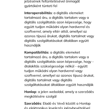
jelzésének feltüntetésével önmagát
gyártóként tünteti fel
Interoperabilitás
: a digitális elemeket
tartalmazó áru, a digitális tartalom vagy a
digitális szolgáltatás azon képessége, hogy
együtt tudjon működni olyan hardverrel és
szoftverrel, amely eltér attól, amellyel az
azonos típusú árukat, digitális tartalmat vagy
digitális szolgáltatásokat általában együtt
használják
Kompatibilitás
: a digitális elemeket
tartalmazó áru, a digitális tartalom vagy a
digitális szolgáltatás azon képessége, hogy -
átalakítás szükségessége nélkül - együtt
tudjon működni olyan hardverrel vagy
szoftverrel, amellyel az azonos típusú árukat,
digitális tartalmat vagy digitális
szolgáltatásokat általában együtt használják
Honlap
: a jelen weboldal, amely a szerződés
megkötésére szolgál
Szerződés
: Eladó és Vevő között a Honlap
és elektronikus levelezés igénybevételével