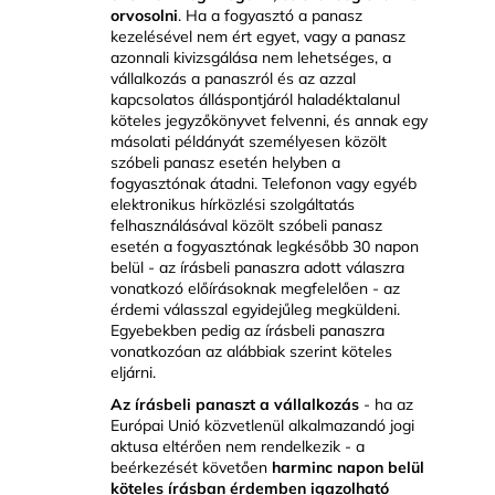
orvosolni
. Ha a fogyasztó a panasz
kezelésével nem ért egyet, vagy a panasz
azonnali kivizsgálása nem lehetséges, a
vállalkozás a panaszról és az azzal
kapcsolatos álláspontjáról haladéktalanul
köteles jegyzőkönyvet felvenni, és annak egy
másolati példányát személyesen közölt
szóbeli panasz esetén helyben a
fogyasztónak átadni. Telefonon vagy egyéb
elektronikus hírközlési szolgáltatás
felhasználásával közölt szóbeli panasz
esetén a fogyasztónak legkésőbb 30 napon
belül - az írásbeli panaszra adott válaszra
vonatkozó előírásoknak megfelelően - az
érdemi válasszal egyidejűleg megküldeni.
Egyebekben pedig az írásbeli panaszra
vonatkozóan az alábbiak szerint köteles
eljárni.
Az írásbeli panaszt a vállalkozás
- ha az
Európai Unió közvetlenül alkalmazandó jogi
aktusa eltérően nem rendelkezik - a
beérkezését követően
harminc napon belül
köteles írásban érdemben igazolható