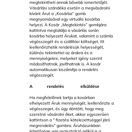
megtekintheti annak bővebb ismertetőjét.
Vásárlási szándéka esetén a megvásárolni
kívánt Árut a „Kosárba” gomb
megnyomásával egy virtuális kosárba
helyezi. A Kosár „Megtekintés” gombjára
kattintva megtalálja a vásárlás során
kosárba helyezett Árukat, valamint a számla
végösszegét és a szállítási költséget. Itt
leellenőrizhetik rendelésük helyességét,
különös tekintettel az árakra és a
mennyiségekre, melyeket igény szerint
módosíthatnak, javíthatnak is. A kosár
automatikusan kiszámítja a rendelés
végösszegét.
A rendelés elküldése
Ha megfelelőnek tartja a kosárban
elhelyezett Áruk mennyiségét, leellenőrizte a
végösszeget, és úgy döntött, hogy meg
szeretné vásárolni őket, akkor egyszerűen
kattintson a " fizetési kötelezettséggel járó
megrendelés" gombra. Áruházunkban
lehetősége van regisztráció nélkül is a