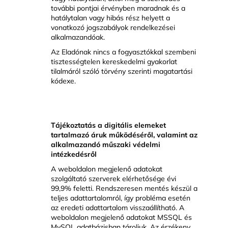
további pontjai érvényben maradnak és a
hatálytalan vagy hibás rész helyett a
vonatkozó jogszabályok rendelkezései
alkalmazandóak.
Az Eladónak nincs a fogyasztókkal szembeni
tisztességtelen kereskedelmi gyakorlat
tilalmáról szóló törvény szerinti magatartási
kódexe.
Tájékoztatás a digitális elemeket
tartalmazó áruk működéséről, valamint az
alkalmazandó műszaki védelmi
intézkedésről
A weboldalon megjelenő adatokat
szolgáltató szerverek elérhetősége évi
99,9% feletti. Rendszeresen mentés készül a
teljes adattartalomról, így probléma esetén
az eredeti adattartalom visszaállítható. A
weboldalon megjelenő adatokat MSSQL és
MySQL adatbázisban tároljuk. Az érzékeny