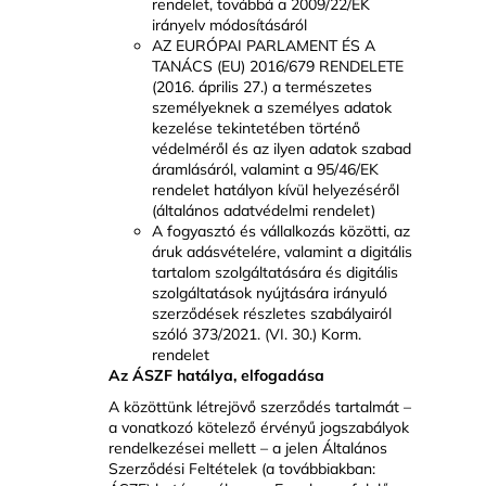
rendelet, továbbá a 2009/22/EK
irányelv módosításáról
AZ EURÓPAI PARLAMENT ÉS A
TANÁCS (EU) 2016/679 RENDELETE
(2016. április 27.) a természetes
személyeknek a személyes adatok
kezelése tekintetében történő
védelméről és az ilyen adatok szabad
áramlásáról, valamint a 95/46/EK
rendelet hatályon kívül helyezéséről
(általános adatvédelmi rendelet)
A fogyasztó és vállalkozás közötti, az
áruk adásvételére, valamint a digitális
tartalom szolgáltatására és digitális
szolgáltatások nyújtására irányuló
szerződések részletes szabályairól
szóló 373/2021. (VI. 30.) Korm.
rendelet
Az ÁSZF hatálya, elfogadása
A közöttünk létrejövő szerződés tartalmát –
a vonatkozó kötelező érvényű jogszabályok
rendelkezései mellett – a jelen Általános
Szerződési Feltételek (a továbbiakban: