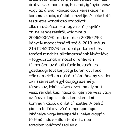
árut vesz, rendel, kap, használ, igénybe vesz
vagy az áruval kapcsolatos kereskedelmi
kommunikáció, ajánlat címzettje. A békéltető
testületre vonatkozó szabályok
alkalmazásában – a fogyasztói jogviták
online rendezéséről, valamint a
2006/2004/EK rendelet és a 2009/22/EK
irányelv módosításáról szóló, 2013. május
21-i 524/2013/EU európai parlamenti és
tanácsi rendelet alkalmazásának kivételével
– fogyasztónak minősül a fentieken
túlmenően az önálló foglalkozásán és
gazdasági tevékenységi körén kívül eső
célok érdekében eljáró, külön törvény szerinti
civil szervezet, egyházi jogi személy,
társasház, lakásszövetkezet, amely árut
vesz, rendel, kap, használ, igénybe vesz vagy
az áruval kapcsolatos kereskedelmi
kommunikáció, ajánlat címzettje. A belső
piacon belül a vevő állampolgársága,
lakóhelye vagy letelepedési helye alapján
történő indokolatlan területi alapú
tartalomkorlátozással és a