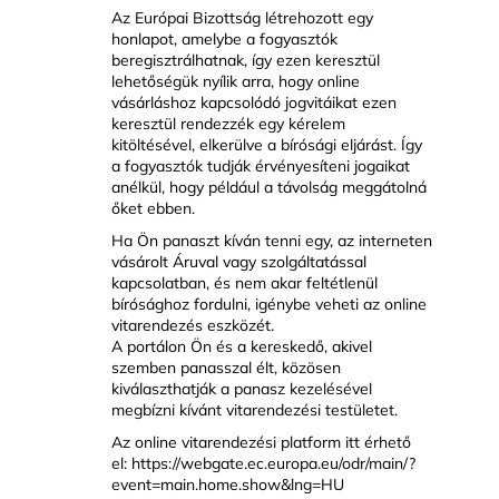
Az Európai Bizottság létrehozott egy
honlapot, amelybe a fogyasztók
beregisztrálhatnak, így ezen keresztül
lehetőségük nyílik arra, hogy online
vásárláshoz kapcsolódó jogvitáikat ezen
keresztül rendezzék egy kérelem
kitöltésével, elkerülve a bírósági eljárást. Így
a fogyasztók tudják érvényesíteni jogaikat
anélkül, hogy például a távolság meggátolná
őket ebben.
Ha Ön panaszt kíván tenni egy, az interneten
vásárolt Áruval vagy szolgáltatással
kapcsolatban, és nem akar feltétlenül
bírósághoz fordulni, igénybe veheti az online
vitarendezés eszközét.
A portálon Ön és a kereskedő, akivel
szemben panasszal élt, közösen
kiválaszthatják a panasz kezelésével
megbízni kívánt vitarendezési testületet.
Az online vitarendezési platform itt érhető
el:
https://webgate.ec.europa.eu/odr/main/?
event=main.home.show&lng=HU