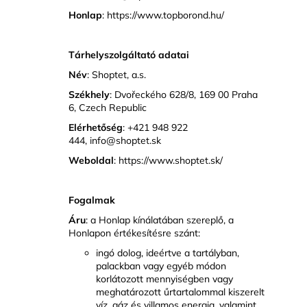
Honlap
:
https://www.topborond.hu/
Tárhelyszolgáltató adatai
Név
: Shoptet, a.s.
Székhely
: Dvořeckého 628/8, 169 00 Praha
6, Czech Republic
Elérhetőség
: +421 948 922
444, info@shoptet.sk
Weboldal
:
https://www.shoptet.sk/
Fogalmak
Áru
: a Honlap kínálatában szereplő, a
Honlapon értékesítésre szánt:
ingó dolog, ideértve a tartályban,
palackban vagy egyéb módon
korlátozott mennyiségben vagy
meghatározott űrtartalommal kiszerelt
víz, gáz és villamos energia, valamint