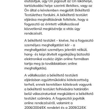
elutasítjuk, úgy Ön jogosult az Ön lakóhelye,
tartózkodási helye szerinti illetékes, vagy az
Ön által a kérelemben megjelölt Békéltető
Testülethez fordulni. A békéltető testület
eljárása megindításának feltétele, hogy a
fogyasztó az érintett vállalkozással
közvetlenül megkísérelje a vitás ügy
rendezését.
A békéltető testület – kivéve, ha a fogyasztó
személyes meghallgatást kér - a
meghallgatást személyes jelenlét nélküli,
hang- és képi átvitelt egyidejűleg biztosító
elektronikai eszköz útján online formában
tartja meg (a továbbiakban: online
meghallgatás).
A vállalkozást a békéltető testületi
eljárásban együttműködési kötelezettség
terheli, ennek keretében kötelesek vagyunk
a békéltető testület felhívására határidőn
belül válasziratunkat megküldeni a békéltető
testület számára. A fogyasztói jogviták
online rendezéséről, valamint a
2006/2004/EK rendelet és a 2009/22/EK