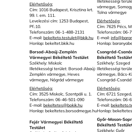
Illetékességi terül
Elérhetőség:
vármegye, Somogy
Cím: 1016 Budapest, Krisztina krt.
Tolna vármegye
99. I. em. 111.
Levelezési cím: 1253 Budapest,
Elérhetőség:
Pf.:10.
Cím: 7625 Pécs, Ma
Telefonszám: 06-1-488-2131
Telefonszám: 06-
E-mail:
bekelteto.testulet@bkik.hu
E-mail:
info@baran
Honlap:
bekeltet.bkik.hu
Honlap:
baranyabe
Borsod-Abaúj-Zemplén
Csongrád-Csaná
Vármegyei Békéltető Testület
Békéltető Testüle
Székhely: Miskolc
Székhely: Szeged
Illetékességi terület: Borsod-Abaúj-
Illetékességi terül
Zemplén vármegye, Heves
vármegye, Bács-K
vármegye, Nógrád vármegye
Csongrád-Csanád
Elérhetőség:
Elérhetőség:
Cím: 3525 Miskolc, Szentpáli u. 1.
Cím: 6721 Szeged, 
Telefonszám: 06-46-501-090
Telefonszám: 06-
E-mail:
bekeltetes@bokik.hu
E-mail:
bekelteto.t
Honlap:
bekeltetes.borsodmegye.hu
Honlap:
bekeltete
Győr-Moson-Sopr
Fejér Vármegyei Békéltető
Békéltető Testüle
Testület
Székhely: Győr