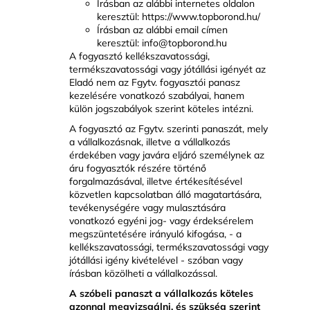
Írásban az alábbi internetes oldalon
keresztül: https://www.topborond.hu/
Írásban az alábbi email címen
keresztül: info@topborond.hu
A fogyasztó kellékszavatossági,
termékszavatossági vagy jótállási igényét az
Eladó nem az Fgytv. fogyasztói panasz
kezelésére vonatkozó szabályai, hanem
külön jogszabályok szerint köteles intézni.
A fogyasztó az Fgytv. szerinti panaszát, mely
a vállalkozásnak, illetve a vállalkozás
érdekében vagy javára eljáró személynek az
áru fogyasztók részére történő
forgalmazásával, illetve értékesítésével
közvetlen kapcsolatban álló magatartására,
tevékenységére vagy mulasztására
vonatkozó egyéni jog- vagy érdeksérelem
megszüntetésére irányuló kifogása, - a
kellékszavatossági, termékszavatossági vagy
jótállási igény kivételével - szóban vagy
írásban közölheti a vállalkozással.
A szóbeli panaszt a vállalkozás köteles
azonnal megvizsgálni, és szükség szerint