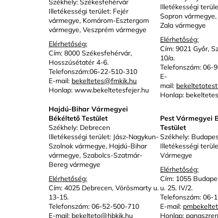
Székhely: Székesfehérvár
Illetékességi terü
Illetékességi terület: Fejér
Sopron vármegye,
vármegye, Komárom-Esztergom
Zala vármegye
vármegye, Veszprém vármegye
Elérhetőség:
Elérhetőség:
Cím: 9021 Győr, Sz
Cím: 8000 Székesfehérvár,
10/a.
Hosszúsétatér 4-6.
Telefonszám: 06-
Telefonszám:06-22-510-310
E-
E-mail:
bekeltetes@fmkik.hu
mail:
bekeltetotes
Honlap:
www.bekeltetesfejer.hu
Honlap:
bekeltete
Hajdú-Bihar Vármegyei
Békéltető Testület
Pest Vármegyei B
Székhely: Debrecen
Testület
Illetékességi terület: Jász-Nagykun-
Székhely: Budapes
Szolnok vármegye, Hajdú-Bihar
Illetékességi terül
vármegye, Szabolcs-Szatmár-
Vármegye
Bereg vármegye
Elérhetőség:
Elérhetőség:
Cím: 1055 Budapest
Cím: 4025 Debrecen, Vörösmarty u.
u. 25. IV/2.
13-15.
Telefonszám: 06-
Telefonszám: 06-52-500-710
E-mail:
pmbekelte
E-mail:
bekelteto@hbkik.hu
Honlap:
panaszren