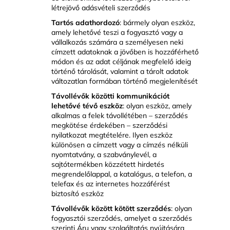
létrejövő adásvételi szerződés
Tartós adathordozó
: bármely olyan eszköz,
amely lehetővé teszi a fogyasztó vagy a
vállalkozás számára a személyesen neki
címzett adatoknak a jövőben is hozzáférhető
módon és az adat céljának megfelelő ideig
történő tárolását, valamint a tárolt adatok
változatlan formában történő megjelenítését
Távollévők közötti kommunikációt
lehetővé tévő eszköz
: olyan eszköz, amely
alkalmas a felek távollétében – szerződés
megkötése érdekében – szerződési
nyilatkozat megtételére. Ilyen eszköz
különösen a címzett vagy a címzés nélküli
nyomtatvány, a szabványlevél, a
sajtótermékben közzétett hirdetés
megrendelőlappal, a katalógus, a telefon, a
telefax és az internetes hozzáférést
biztosító eszköz
Távollévők között kötött szerződés
: olyan
fogyasztói szerződés, amelyet a szerződés
szerinti Áru vagy szolgáltatás nyújtására