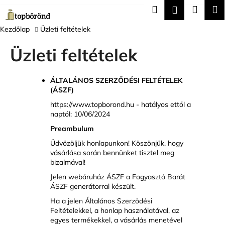
K
Ugrás
Keresés
Kosár
M
Bejelentk
a
o
fő
Vissza
Vissza
s
Kezdőlap
Üzleti feltételek
tartalomhoz
á
Üzleti feltételek
M
r
i
t
ÁLTALÁNOS SZERZŐDÉSI FELTÉTELEK
(ÁSZF)
k
https://www.topborond.hu - hatályos ettől a
e
naptól: 10/06/2024
r
Preambulum
e
Üdvözöljük honlapunkon! Köszönjük, hogy
s
vásárlása során bennünket tisztel meg
?
bizalmával!
Jelen
webáruház ÁSZF
a Fogyasztó Barát
ÁSZF generátorral készült.
Ha a jelen Általános Szerződési
Feltételekkel, a honlap használatával, az
KERESÉS
egyes termékekkel, a vásárlás menetével