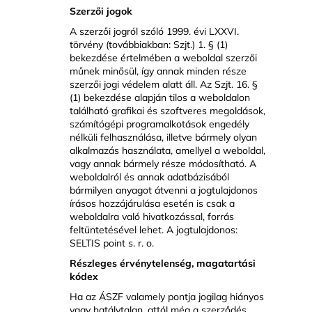
Szerzői jogok
A szerzői jogról szóló 1999. évi LXXVI.
törvény (továbbiakban: Szjt.) 1. § (1)
bekezdése értelmében a weboldal szerzői
műnek minősül, így annak minden része
szerzői jogi védelem alatt áll. Az Szjt. 16. §
(1) bekezdése alapján tilos a weboldalon
található grafikai és szoftveres megoldások,
számítógépi programalkotások engedély
nélküli felhasználása, illetve bármely olyan
alkalmazás használata, amellyel a weboldal,
vagy annak bármely része módosítható. A
weboldalról és annak adatbázisából
bármilyen anyagot átvenni a jogtulajdonos
írásos hozzájárulása esetén is csak a
weboldalra való hivatkozással, forrás
feltüntetésével lehet. A jogtulajdonos:
SELTIS point s. r. o.
Részleges érvénytelenség, magatartási
kódex
Ha az ÁSZF valamely pontja jogilag hiányos
vagy hatálytalan, attól még a szerződés