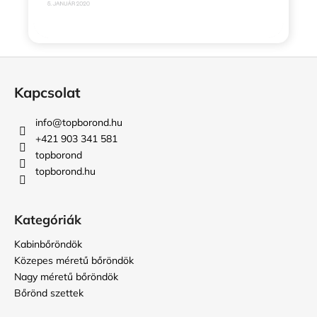
L
á
Kapcsolat
b
l
info
@
topborond.hu
é
+421 903 341 581
c
topborond
topborond.hu
Kategóriák
Kabinbőröndök
Közepes méretű bőröndök
Nagy méretű bőröndök
Bőrönd szettek