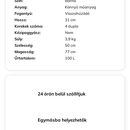
Szín
:
Barna
Anyag
:
Könnyű műanyag
Fogantyú
:
Visszahúzódó
Hossz
:
31 cm
Kerekek száma
:
4 dupla
Kézipoggyász
:
Nem
Súly
:
3,9 kg
Szélesség
:
50 cm
Magasság
:
77 cm
Űrtartalom
:
100 L
24 órán belül szállítjuk
Egymásba helyezhetők