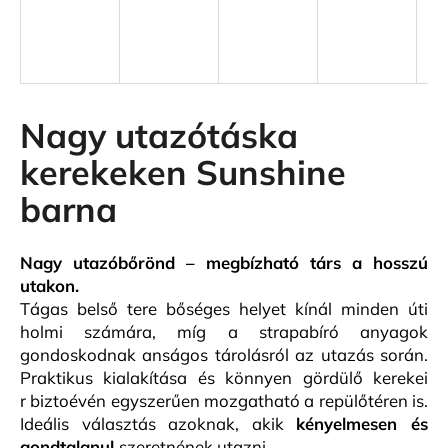
A
j
á
n
Nagy utazótáska
l
kerekeken Sunshine
j
u
barna
k
Nagy utazóbőrönd – megbízható társ a hosszú
KIS
utakon.
MÉRETŰ
KABINBŐRÖND
Tágas belső tere bőséges helyet kínál minden úti
SZÜRKE
holmi számára, míg a strapabíró anyagok
SZÍNBEN
gondoskodnak anságos tárolásról az utazás során.
EXKLUZÍV
Praktikus kialakítása és könnyen gördülő kerekei
23
r biztoévén egyszerűen mozgatható a repülőtéren is.
440
Ft
Ideális választás azoknak, akik
kényelmes
en és
gondtalanul
szeretnének utazni.