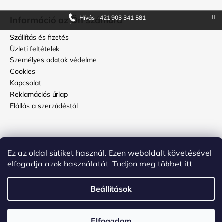
Hívás +421 903 341 581
Információ az Ön számára
Szállítás és fizetés
Üzleti feltételek
Személyes adatok védelme
Cookies
Kapcsolat
Reklamációs űrlap
Elállás a szerződéstől
Használati útmutató
Ez az oldal sütiket használ. Ezen weboldalt követésével
Hogyan kell ápolni a topbőröndöt?
elfogadja azok használatát. Tudjon meg többet
itt.
.
Hogyan állítsuk be a kódot a bőrönd számzárján?
Beállítások
Shoptet készítette
és
ADATELIER
Elfogadom
Copyright 2026
topbőrönd.hu
. Minden jog fenntartva.