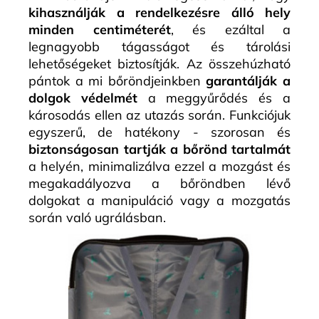
kihasználják a rendelkezésre álló hely
minden centiméterét
, és ezáltal a
legnagyobb tágasságot és tárolási
lehetőségeket biztosítják. Az összehúzható
pántok a mi bőröndjeinkben
garantálják a
dolgok védelmét
a meggyűrődés és a
károsodás ellen az utazás során. Funkciójuk
egyszerű, de hatékony - szorosan és
biztonságosan tartják a bőrönd tartalmát
a helyén, minimalizálva ezzel a mozgást és
megakadályozva a bőröndben lévő
dolgokat a manipuláció vagy a mozgatás
során való ugrálásban.