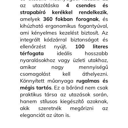
az utazótáska
4 csendes és
strapabíró kerékkel rendelkezik
,
amelyek
360 fokban forognak
, és
kihúzható ergonomikus fogantyúval,
ami kényelmes kezelést biztosít. Az
integrált kódzárral biztonságot és
ellenőrzést nyújt.
100 literes
térfogata
ideális hosszabb
nyaralásokhoz vagy üzleti utakhoz,
amikor nagy mennyiségű
csomagolást kell áthelyezni.
Könnyített műanyaga
rugalmas és
mégis tartós
. Ez a bőrönd nem csak
praktikus társa az utazások során,
hanem stílusos kiegészítő azoknak,
akik szeretnék megőrizni az
eleganciát az úton is.