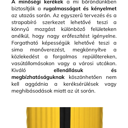
A minőségi kerékek
a mi bőröndünkben
biztosítják a
rugalmasságot és kényelmet
az utazás során. Az egyszerű tervezés és a
strapabíró szerkezet lehetővé teszi a
könnyű mozgást különböző felületeken
anélkül, hogy nagy erőfeszítést igényelne.
Forgatható képességük lehetővé teszi a
sima manőverezést, megkönnyítve a
közlekedést a forgalmas repülőtereken,
vasútállomásokon vagy a városi utcákon.
Kiváló
ellenállásuk és
megbízhatóságuknak
köszönhetően nem
kell aggódnia a keréksérülések vagy
meghibásodások miatt az út során.