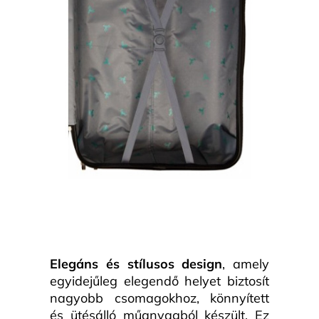
Elegáns és stílusos design
, amely
egyidejűleg elegendő helyet biztosít
nagyobb csomagokhoz, könnyített
és ütésálló műanyagból készült. Ez