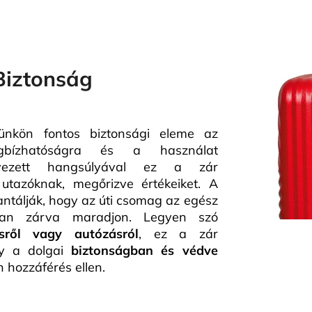
Biztonság
kön fontos biztonsági eleme az
bízhatóságra és a használat
lyezett hangsúlyával ez a zár
 utazóknak, megőrizve értékeiket. A
ntálják, hogy az úti csomag az egész
osan zárva maradjon. Legyen szó
ésről vagy autózásról
, ez a zár
gy a dolgai
biztonságban és védve
n hozzáférés ellen.