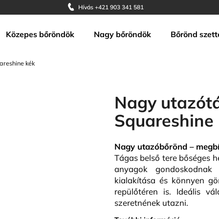
Hívás +421 903 341 581
Közepes bőröndök
Nagy bőröndök
Bőrönd szett
Mit keres?
areshine kék
KERESÉS
Nagy utazót
Squareshine
Ajánljuk
Nagy utazóbőrönd – megbíz
Tágas belső tere bőséges he
anyagok gondoskodnak a
kialakítása és könnyen gö
repülőtéren is. Ideális v
szeretnének utazni.