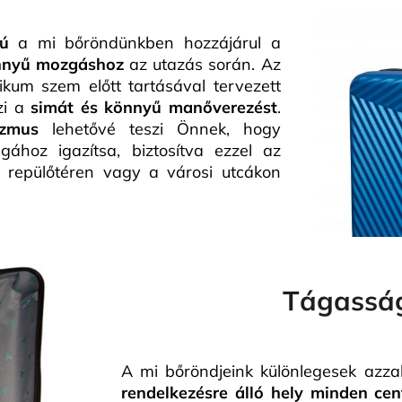
ú
a mi bőröndünkben hozzájárul a
nnyű mozgáshoz
az utazás során. Az
kum szem előtt tartásával tervezett
zi a
simát és könnyű manőverezést
.
izmus
lehetővé teszi Önnek, hogy
hoz igazítsa, biztosítva ezzel az
a repülőtéren vagy a városi utcákon
Tágassá
A mi bőröndjeink különlegesek azza
rendelkezésre álló hely minden cen