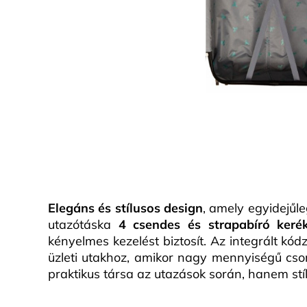
Elegáns és stílusos design
, amely egyidejűl
utazótáska
4 csendes és strapabíró kerék
kényelmes kezelést biztosít. Az integrált kód
üzleti utakhoz, amikor nagy mennyiségű cso
praktikus társa az utazások során, hanem stíl