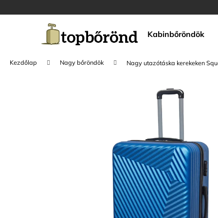
K
Ugrás
a
o
fő
Vissza
Vissza
s
tartalomhoz
Kabinbőröndök
a boltba
a boltba
á
r
Kezdőlap
Nagy bőröndök
Nagy utazótáska kerekeken Squ