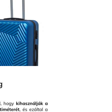
g
l, hogy
kihasználják a
timéterét
, és ezáltal a