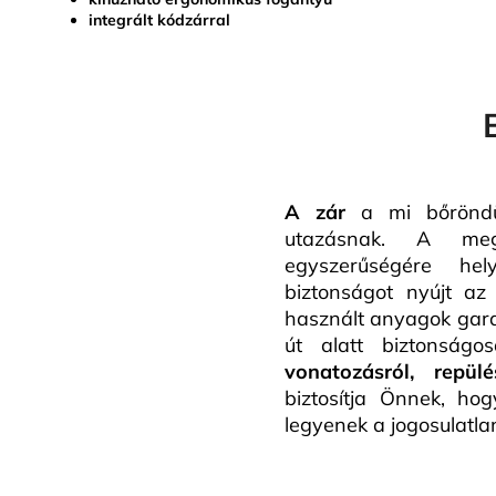
integrált kódzárral
A zár
a mi bőröndün
utazásnak. A meg
egyszerűségére he
biztonságot nyújt az
használt anyagok gara
út alatt biztonság
vonatozásról, repül
biztosítja Önnek, ho
legyenek a jogosulatla