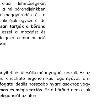
lási lehetőségeket
k a mi bőröndjeinkben
 meggyűrődés és a
unkciójuk egyszerű, de
san tartják a bőrönd
a ezzel a mozgást és
olgokat a manipuláció
ban.
nyített és ütésálló műanyagból készült. Ez az
és kihúzható ergonomikus fogantyúval, ami
rfogata
ideális hosszabb nyaralásokhoz vagy
mas és mégis tartós
. Ez a bőrönd nem csak
leganciát az úton is.