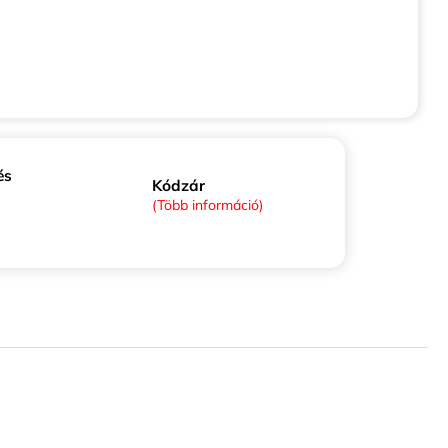
és
Kódzár
(Több információ)