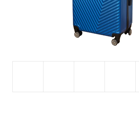
KIS MÉRETŰ KABINBŐRÖND ZÖLD
SZÍNBEN EXKLUZÍV
23 440 Ft