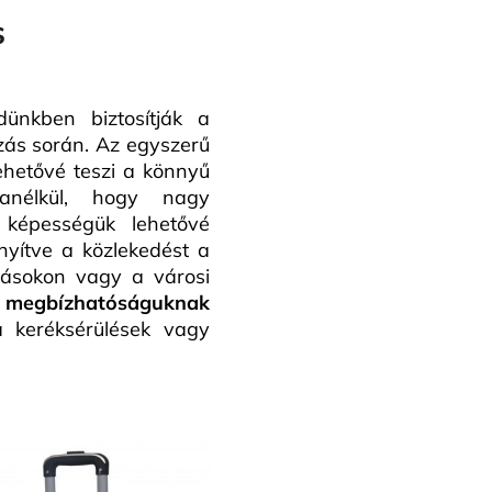
s
nkben biztosítják a
zás során. Az egyszerű
ehetővé teszi a könnyű
 anélkül, hogy nagy
ó képességük lehetővé
yítve a közlekedést a
másokon vagy a városi
 megbízhatóságuknak
 keréksérülések vagy