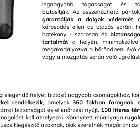
legnagyobb tágasságot és táro
biztosítják. Az összehúzható pánto
garantálják a dolgok védelmét
a
károsodás ellen az utazás során. F
hatékony - szorosan és
biztonságo
tartalmát
a helyén, minimalizálv
megakadályozva a bőröndben lévő d
vagy a mozgatás során való ugrálás
eg elegendő helyet biztosít nagyobb csomagokhoz, kön
kel rendelkezik
, amelyek
360 fokban forognak
, 
zárral biztonságot és ellenőrzést nyújt.
100 literes té
magolást kell áthelyezni. Könnyített műanyaga
rugal
usos kiegészítő azoknak, akik szeretnék megőrizni az e