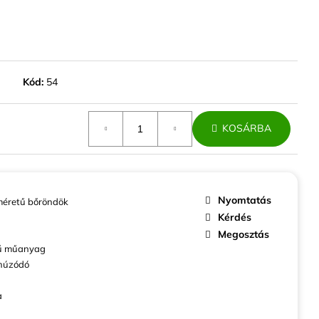
ABINBŐRÖND EZÜST
ZÍV
Kód:
54
KOSÁRBA
Nyomtatás
éretű bőröndök
Kérdés
Megosztás
ű műanyag
húzódó
a