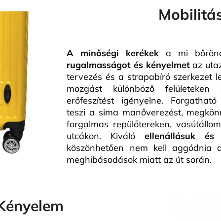
Mobilitá
A minőségi kerékek
a mi bőröndü
rugalmasságot és kényelmet
az uta
tervezés és a strapabíró szerkezet l
mozgást különböző felületeken
erőfeszítést igényelne. Forgathat
teszi a sima manőverezést, megkönn
forgalmas repülőtereken, vasútállo
utcákon. Kiváló
ellenállásuk és
köszönhetően nem kell aggódnia a
meghibásodások miatt az út során.
Kényelem