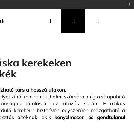
Keresés
Bejelentkezés
Kosár
ek
áska kerekeken
 kék
ható társ a hosszú utakon.
lyet kínál minden úti holmi számára, míg a strapabíró
nságos tárolásról az utazás során. Praktikus
rdülő kerekei r biztoévén egyszerűen mozgatható a
álasztás azoknak, akik
kényelmes
en és gondtalanul
Következő