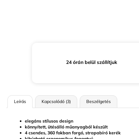
24 órán belül szállítjuk
Leírás
Kapcsolódó (3)
Beszélgetés
elegáns stílusos design
könnyített, ütésálló műanyagból készült
4 csendes, 360 fokban forgó, strapabíró kerék
kihúzható ergonomikus fogantyú