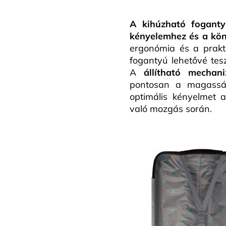
A kihúzható foganty
kényelemhez és a kö
ergonómia és a prakti
fogantyú lehetővé tes
A
állítható mechan
pontosan a magasságá
optimális kényelmet 
való mozgás során.