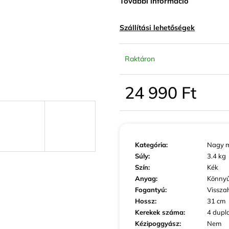
További információ
KIS MÉRETŰ KABINBŐRÖND SZÜRKE
KIS MÉRETŰ K
SZÍNBEN EXKLUZÍV
SZÍNBEN EXKLU
23 440 Ft
23 440 Ft
Szállítási lehetőségek
Raktáron
24 990 Ft
Egységár:
Kategória
:
Nagy m
Súly
:
3.4 kg
Szín
:
Kék
Anyag
:
Könny
Fogantyú
:
Vissza
Hossz
:
31 cm
Kerekek száma
:
4 dupl
Kézipoggyász
:
Nem