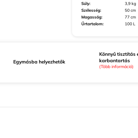
Súly
:
3,9 kg
Szélesség
:
50 cm
Magasság
:
77 cm
Űrtartalom
:
100 L
Könnyű tisztítás 
karbantartás
Egymásba helyezhetők
(Több információ)