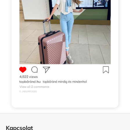
L
á
Kapcsolat