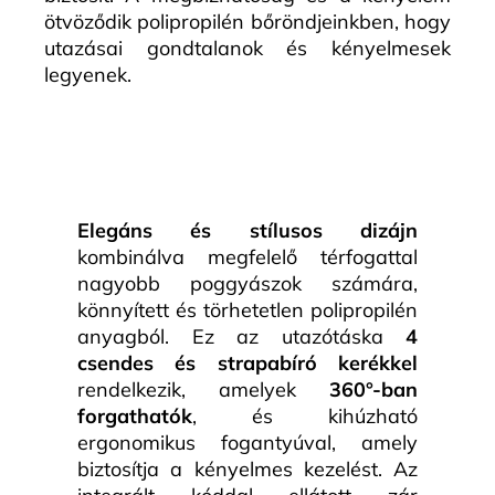
ötvöződik polipropilén bőröndjeinkben, hogy
utazásai gondtalanok és kényelmesek
legyenek.
Elegáns és stílusos dizájn
kombinálva megfelelő térfogattal
nagyobb poggyászok számára,
könnyített és törhetetlen polipropilén
anyagból. Ez az utazótáska
4
csendes és strapabíró kerékkel
rendelkezik, amelyek
360°-ban
forgathatók
, és kihúzható
ergonomikus fogantyúval, amely
biztosítja a kényelmes kezelést. Az