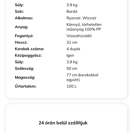
Súly
:
3.9 kg
Szín
:
Bordó
Alkalmas
:
Ryanair, Wizzair
Könnyű, törhetetlen
Anyag
:
műanyag 100% PP
Fogantyú
:
Visszahúzódó
Hossz
:
31 cm
Kerekek száma
:
4 dupla
Kézipoggyász
:
Igen
Súly
:
3,9 kg
Szélesség
:
50 cm
77 cm (kerekekkel
Magasság
:
együtt)
Űrtartalom
:
100 L
24 órán belül szállítjuk