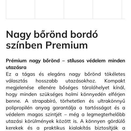
A
j
á
Nagy bőrönd bordó
n
színben Premium
l
j
u
Prémium nagy bőrönd – stílusos védelem minden
k
utazásra
Ez a tágas és elegáns nagy bőrönd tökéletes
KIS
választás hosszabb utazásokhoz. Kompakt
MÉRETŰ
megjelenése ellenére bőséges tárolóhelyet kínál,
KABINBŐRÖND
hogy minden szükséges holmi könnyedén elférjen
KÉK
SZÍNBEN
benne. A strapabíró, törhetetlen és ultrakönnyű
PREMIUM
polipropilén anyag garantálja a tartósságot és a
19
védelem magas szintjét – még a legmegterhelőbb
500
utazási körülmények között is. A könnyen gördülő
Ft
kerekek és a praktikus kialakítás biztosítják a