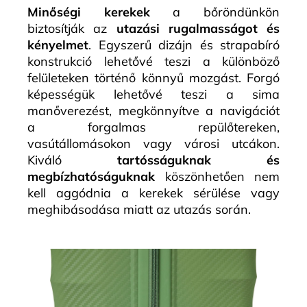
Minőségi kerekek
a bőröndünkön
biztosítják az
utazási rugalmasságot és
kényelmet
. Egyszerű dizájn és strapabíró
konstrukció lehetővé teszi a különböző
felületeken történő könnyű mozgást. Forgó
képességük lehetővé teszi a sima
manőverezést, megkönnyítve a navigációt
a forgalmas repülőtereken,
vasútállomásokon vagy városi utcákon.
Kiváló
tartósságuknak és
megbízhatóságuknak
köszönhetően nem
kell aggódnia a kerekek sérülése vagy
meghibásodása miatt az utazás során.