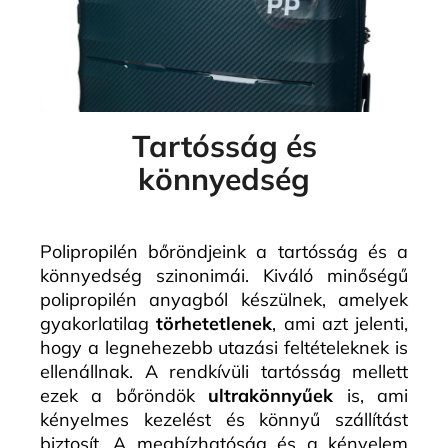
Tartósság és
könnyedség
Polipropilén bőröndjeink a tartósság és a
könnyedség szinonimái. Kiváló minőségű
polipropilén anyagból készülnek, amelyek
gyakorlatilag
törhetetlenek
, ami azt jelenti,
hogy a legnehezebb utazási feltételeknek is
ellenállnak. A rendkívüli tartósság mellett
ezek a bőröndök
ultrakönnyűek
is, ami
kényelmes kezelést és könnyű szállítást
biztosít. A megbízhatóság és a kényelem