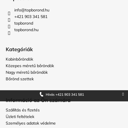
b
l
info
@
topborond.hu
é
+421 903 341 581
c
topborond
topborond.hu
Kategóriák
Kabinbőröndök
Közepes méretű bőröndök
Nagy méretű bőröndök
Bőrönd szettek
Hívás +421 903 341 581
Információ az Ön számára
Szállítás és fizetés
Üzleti feltételek
Személyes adatok védelme