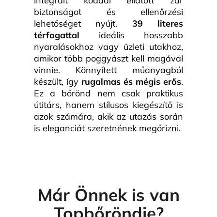
integrált kóddal ellátott zár
biztonságot és ellenőrzési
lehetőséget nyújt.
39 literes
térfogattal
ideális hosszabb
nyaralásokhoz vagy üzleti utakhoz,
amikor több poggyászt kell magával
vinnie. Könnyített műanyagból
készült, így
rugalmas és mégis erős
.
Ez a bőrönd nem csak praktikus
útitárs, hanem stílusos kiegészítő is
azok számára, akik az utazás során
is eleganciát szeretnének megőrizni.
Már Önnek is van
Topbőröndje?