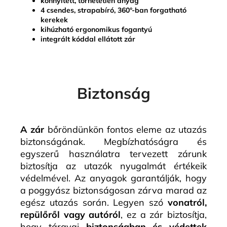
könnyített, törhetetlen anyag
4 csendes, strapabíró, 360°-ban forgatható
kerekek
kihúzható ergonomikus fogantyú
integrált kóddal ellátott zár
Biztonság
A zár
bőröndünkön fontos eleme az utazás
biztonságának. Megbízhatóságra és
egyszerű használatra tervezett zárunk
biztosítja az utazók nyugalmát értékeik
védelmével. Az anyagok garantálják, hogy
a poggyász biztonságosan zárva marad az
egész utazás során. Legyen szó
vonatról,
repülőről vagy autóról
, ez a zár biztosítja,
hogy tárgyai
biztonságban és védettek