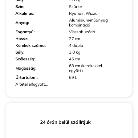
Szín
:
Szürke
Alkalmas
:
Ryanair, Wizzair
Alumínium/műanyag
Anyag
:
kombináció
Fogantyú
:
Visszahúzódó
Hossz
:
27 cm
Kerekek száma
:
4 dupla
Súly
:
3,8 kg
Szélesség
:
45 cm
68 cm (kerekekkel
Magasság
:
együtt)
Űrtartalom
:
69 L
A tétel elfogyott…
24 órán belül szállítjuk