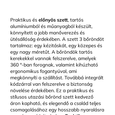
Praktikus és
előnyös szett
, tartós
alumíniumból és műanyagból készült,
könnyített a jobb manőverezés és
ütésállóság érdekében. A szett 3 bőröndöt
tartalmaz: egy kézitáskát, egy közepes és
egy nagy méretűt. A bőröndök tartós
kerekekkel vannak felszerelve, amelyek
360 °-ban forognak, valamint kihúzható
ergonomikus fogantyúval, ami
megkönnyíti a szállítást. Továbbá integrált
kódzárral van felszerelve a biztonság
növelése érdekében. Ez a praktikus és
stílusos utazási bőrönd szett kedvező
áron kapható, és elegendő a család teljes
csomagolásához egy hosszabb nyaralásra