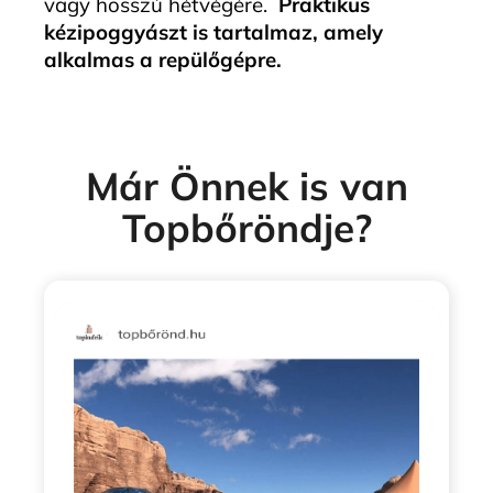
vagy hosszú hétvégére.
Praktikus
kézipoggyászt is tartalmaz, amely
alkalmas a repülőgépre.
Már Önnek is van
Topbőröndje?