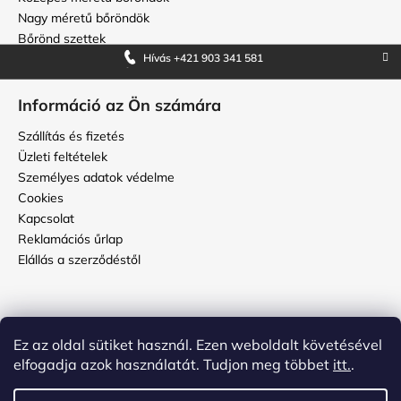
Nagy méretű bőröndök
Bőrönd szettek
Hívás +421 903 341 581
Információ az Ön számára
Szállítás és fizetés
Üzleti feltételek
Személyes adatok védelme
Cookies
Kapcsolat
Reklamációs űrlap
Elállás a szerződéstől
Használati útmutató
Ez az oldal sütiket használ. Ezen weboldalt követésével
Hogyan kell ápolni a topbőröndöt?
elfogadja azok használatát. Tudjon meg többet
itt.
.
Hogyan állítsuk be a kódot a bőrönd számzárján?