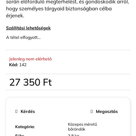
során előforduló megterhelést, és gondoskodik arról,
hogy személyes tárgyaid biztonságban célba
érjenek.
Szállítási lehetőségek
A tétel elfogyott…
Jelenleg nem elérhető
Kód:
142
27 350 Ft
Egységár:
Kérdés
Megosztás
Közepes méretű
Kategória
:
bőröndök
Súly
:
3.8 kg