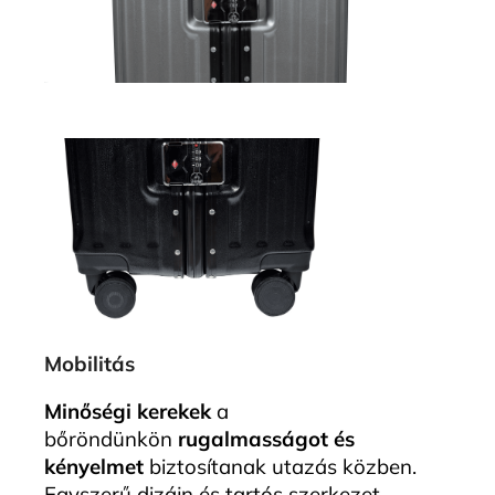
Mobilitás
Minőségi kerekek
a
bőröndünkön
rugalmasságot és
kényelmet
biztosítanak utazás közben.
Egyszerű dizájn és tartós szerkezet