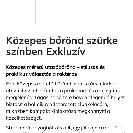
A
j
á
n
Közepes bőrönd szürke
l
színben Exkluzív
j
u
k
Közepes méretű utazóbőrönd – stílusos és
praktikus választás a raktérbe
KIS
Ez a közepes méretű bőrönd ideális társ minden
MÉRETŰ
utazáshoz, ahol fontos a praktikum és az elegáns
KABINBŐRÖND
FEKETE
megjelenés. Tágas belső tere bőven elegendő helyet
SZÍNBEN
biztosít a holmik rendszerezett elpakolására,
PREMIUM
miközben kompakt kialakítása megkönnyíti a
19
kezelhetőséget.
500
Ft
Strapabíró anyagból készült, így jól bírja a repülőút