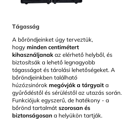
Tágasság
A bőröndjeinket úgy terveztük,
hogy
minden centimétert
kihasználjanak
az elérhető helyből, és
biztosítsák a lehető legnagyobb
tágasságot és tárolási lehetőségeket. A
bőröndjeinkben található
húzózsinórok
megóvják a tárgyait
a
gyűrődéstől és sérüléstől az utazás során.
Funkciójuk egyszerű, de hatékony - a
bőrönd tartalmát
szorosan és
biztonságosan
a helyükön tartják.