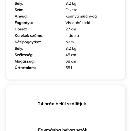
Súly
:
3.2 kg
Szín
:
Fekete
Anyag
:
Könnyű műanyag
Fogantyú
:
Visszahúzódó
Hossz
:
27 cm
Kerekek száma
:
4 dupla
Kézipoggyász
:
Nem
Súly
:
3,2 kg
Szélesség
:
45 cm
Magasság
:
68 cm
Űrtartalom
:
65 L
24 órán belül szállítjuk
Egymásba helyezhetők