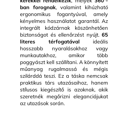
kerekkel rendelkezik
, melyek
360°-
ban forognak
, valamint kihúzható
ergonomikus fogantyúval, amely
kényelmes használatot garantál. Az
integrált kódzárnak köszönhetően
biztonságot és ellenőrzést nyújt.
65
literes térfogatával
ideális
hosszabb nyaralásokhoz vagy
munkautakhoz, amikor több
poggyászt kell szállítani. A könnyített
műanyag rugalmassá és mégis
szilárddá teszi. Ez a táska nemcsak
praktikus társ utazásaihoz, hanem
stílusos kiegészítő is azoknak, akik
szeretnék megőrizni eleganciájukat
az utazások során.