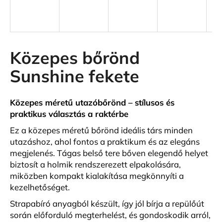
A
j
á
Közepes bőrönd
n
Sunshine fekete
l
j
u
Közepes méretű utazóbőrönd – stílusos és
k
praktikus választás a raktérbe
Ez a közepes méretű bőrönd ideális társ minden
KIS
utazáshoz, ahol fontos a praktikum és az elegáns
MÉRETŰ
KABINBŐRÖND
megjelenés. Tágas belső tere bőven elegendő helyet
ZÖLD
biztosít a holmik rendszerezett elpakolására,
SZÍNBEN
miközben kompakt kialakítása megkönnyíti a
EXKLUZÍV
kezelhetőséget.
23
440
Strapabíró anyagból készült, így jól bírja a repülőút
Ft
során előforduló megterhelést, és gondoskodik arról,