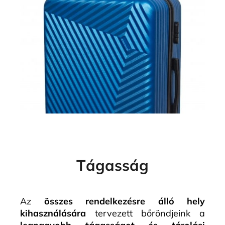
Tágasság
Az
összes rendelkezésre álló hely
kihasználására
tervezett bőröndjeink a