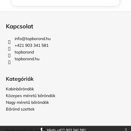
L
á
Kapcsolat
b
l
info
@
topborond.hu
é
+421 903 341 581
c
topborond
topborond.hu
Kategóriák
Kabinbőröndök
Közepes méretű bőröndök
Nagy méretű bőröndök
Bőrönd szettek
Információ az Ön számára
Hívás +421 903 341 581