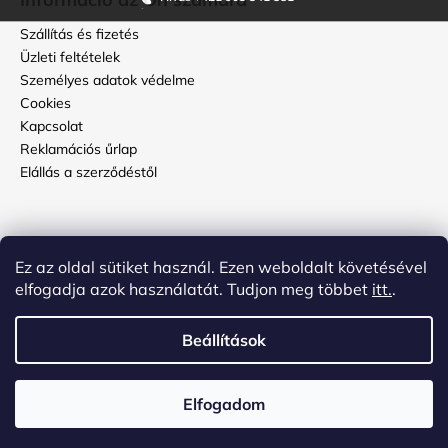
Szállítás és fizetés
Üzleti feltételek
Személyes adatok védelme
Cookies
Kapcsolat
Reklamációs űrlap
Elállás a szerződéstől
Használati útmutató
Ez az oldal sütiket használ. Ezen weboldalt követésével
Hogyan kell ápolni a topbőröndöt?
elfogadja azok használatát. Tudjon meg többet
itt.
.
Hogyan állítsuk be a kódot a bőrönd számzárján?
Beállítások
Shoptet készítette
és
ADATELIER
Elfogadom
Copyright 2026
topbőrönd.hu
. Minden jog fenntartva.