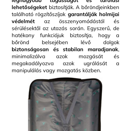
legnagyobb tágasságot és tárolási
lehetőségeket
biztosítják. A bőröndjeinkben
található rögzítőszíjak
garantálják holmijai
védelmét
az összenyomódástól és
sérülésektől az utazás során. Egyszerű, de
hatékony funkciójuk biztosítja, hogy a
bőrönd belsejében lévő dolgok
biztonságosan és stabilan maradjanak
,
minimalizálva azok mozgását és
megakadályozva azok ugrálását a
manipulálás vagy mozgatás közben.