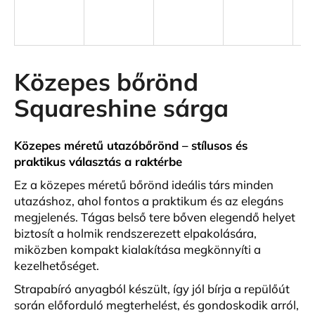
A
j
á
Közepes bőrönd
n
Squareshine sárga
l
j
u
Közepes méretű utazóbőrönd – stílusos és
k
praktikus választás a raktérbe
Ez a közepes méretű bőrönd ideális társ minden
KIS
utazáshoz, ahol fontos a praktikum és az elegáns
MÉRETŰ
KABINBŐRÖND
megjelenés. Tágas belső tere bőven elegendő helyet
EZÜST
biztosít a holmik rendszerezett elpakolására,
SZÍNBEN
miközben kompakt kialakítása megkönnyíti a
EXKLUZÍV
kezelhetőséget.
23
440
Strapabíró anyagból készült, így jól bírja a repülőút
Ft
során előforduló megterhelést, és gondoskodik arról,