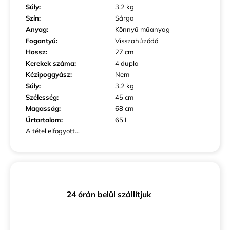
Súly
:
3.2 kg
Szín
:
Sárga
Anyag
:
Könnyű műanyag
Fogantyú
:
Visszahúzódó
Hossz
:
27 cm
Kerekek száma
:
4 dupla
Kézipoggyász
:
Nem
Súly
:
3,2 kg
Szélesség
:
45 cm
Magasság
:
68 cm
Űrtartalom
:
65 L
A tétel elfogyott…
24 órán belül szállítjuk