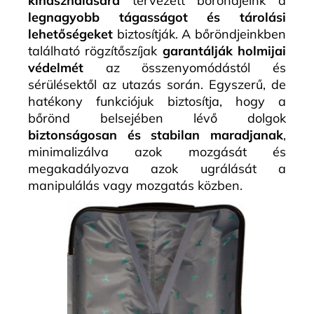
kihasználására
tervezett bőröndjeink a
legnagyobb tágasságot és tárolási
lehetőségeket
biztosítják. A bőröndjeinkben
található rögzítőszíjak
garantálják holmijai
védelmét
az összenyomódástól és
sérülésektől az utazás során. Egyszerű, de
hatékony funkciójuk biztosítja, hogy a
bőrönd belsejében lévő dolgok
biztonságosan és stabilan maradjanak
,
minimalizálva azok mozgását és
megakadályozva azok ugrálását a
manipulálás vagy mozgatás közben.