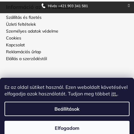
Hívás +421 903 341 581
Információ az Ön számára
Szállítás és fizetés
Üzleti feltételek
Személyes adatok védelme
Cookies
Kapcsolat
Reklamációs űrlap
Elállás a szerződéstől
Használati útmutató
Ez az oldal sütiket használ. Ezen weboldalt követésével
Hogyan kell ápolni a topbőröndöt?
elfogadja azok használatát. Tudjon meg többet
itt.
.
Hogyan állítsuk be a kódot a bőrönd számzárján?
Beállítások
Shoptet készítette
és
ADATELIER
Elfogadom
Copyright 2026
topbőrönd.hu
. Minden jog fenntartva.