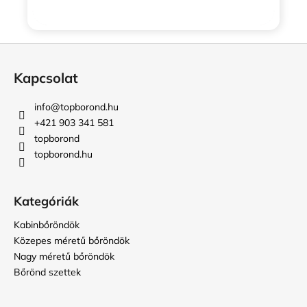
L
á
Kapcsolat
b
l
info
@
topborond.hu
é
+421 903 341 581
c
topborond
topborond.hu
Kategóriák
Kabinbőröndök
Közepes méretű bőröndök
Nagy méretű bőröndök
Bőrönd szettek