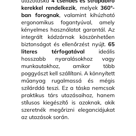
utazótáska
4 csendes és strapabíró
kerekkel rendelkezik
, melyek
360°-
ban forognak
, valamint kihúzható
ergonomikus fogantyúval, amely
kényelmes használatot garantál. Az
integrált kódzárnak köszönhetően
biztonságot és ellenőrzést nyújt.
65
literes térfogatával
ideális
hosszabb nyaralásokhoz vagy
munkautakhoz, amikor több
poggyászt kell szállítani. A könnyített
műanyag rugalmassá és mégis
szilárddá teszi. Ez a táska nemcsak
praktikus társ utazásaihoz, hanem
stílusos kiegészítő is azoknak, akik
szeretnék megőrizni eleganciájukat
az utazások során.