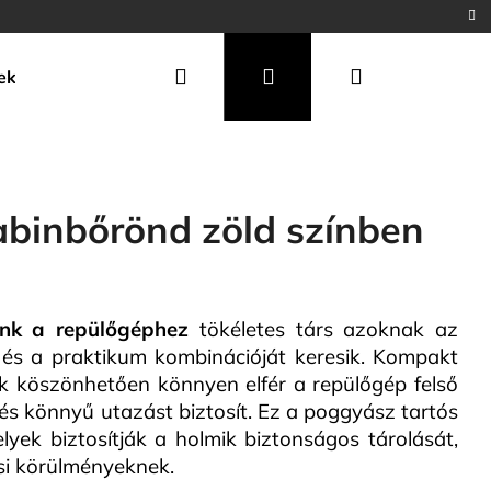
Keresés
Bejelentkezés
Kosár
ek
abinbőrönd zöld színben
unk a repülőgéphez
tökéletes társ azoknak az
s és a praktikum kombinációját keresik. Kompakt
ak köszönhetően könnyen elfér a repülőgép felső
és könnyű utazást biztosít. Ez a poggyász tartós
Következő
yek biztosítják a holmik biztonságos tárolását,
ási körülményeknek.