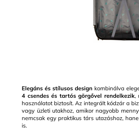
Elegáns és stílusos design
kombinálva elege
4 csendes és tartós görgővel rendelkezik
,
használatot biztosít. Az integrált kódzár a bi
vagy üzleti utakhoz, amikor nagyobb men
nemcsak egy praktikus társ utazáshoz, hanem
is.