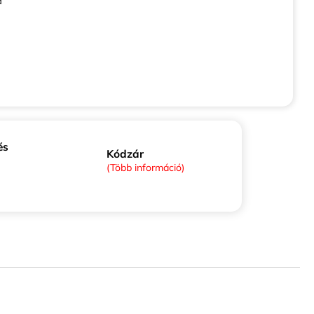
a
és
Kódzár
(Több információ)