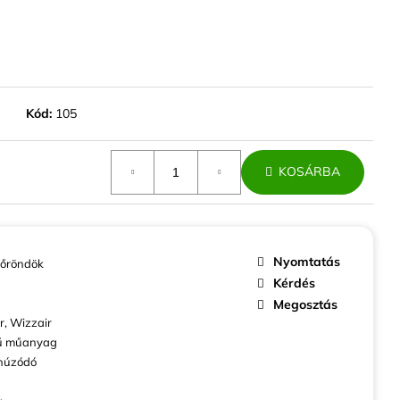
ABINBŐRÖND EZÜST
ZÍV
Kód:
105
KOSÁRBA
Nyomtatás
őröndök
Kérdés
Megosztás
r, Wizzair
ű műanyag
húzódó