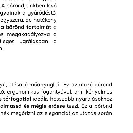
. A bőröndjeinkben lévő
rgyainak
a gyűrődéstől
ó egyszerű, de hatékony
 a bőrönd tartalmát
a
 és megakadályozva a
tleges ugrálásban a
n.
ű, ütésálló műanyagból. Ez az utazó bőrönd
ató, ergonomikus fogantyúval, ami kényelmes
s térfogattal
ideális hosszabb nyaralásokhoz
galmassá és mégis erőssé
teszi. Ez a bőrönd
tnék megőrizni az eleganciát az utazás során