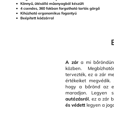
Könnyű, ütésálló műanyagból készült
4 csendes, 360 fokban forgatható tartós görgő
Kihúzható ergonomikus fogantyú
Beépített kódzárral
A zár
a mi bőröndünk
közben. Megbízhat
tervezték, ez a zár m
értékeiket megvédik. 
hogy a bőrönd az eg
maradjon. Legyen
autózásról
, ez a zár b
és védett
legyen a jogo