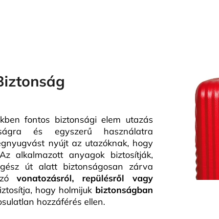
Biztonság
ben fontos biztonsági elem utazás
óságra és egyszerű használatra
egnyugvást nyújt az utazóknak, hogy
Az alkalmazott anyagok biztosítják,
ész út alatt biztonságosan zárva
 szó
vonatozásról, repülésről vagy
iztosítja, hogy holmijuk
biztonságban
sulatlan hozzáférés ellen.