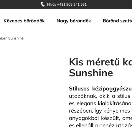
Hívás +421 903 341 581
Közepes bőröndök
Nagy bőröndök
Bőrönd szett
Mit keres?
ínben Sunshine
KERESÉS
Kis méretű k
Sunshine
Ajánljuk
Stílusos kézipoggyász
utazóknak, akik a stílu
és elegáns kialakításán
részében, így kényelmes 
anyagokból készült, amel
és ellenáll a nehéz utaz