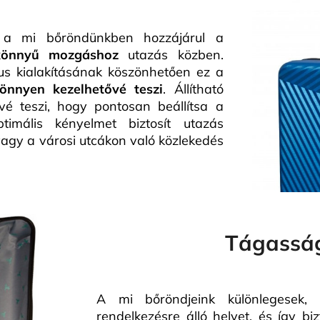
a mi bőröndünkben hozzájárul a
könnyű mozgáshoz
utazás közben.
us kialakításának köszönhetően ez a
önnyen kezelhetővé teszi
. Állítható
é teszi, hogy pontosan beállítsa a
imális kényelmet biztosít utazás
vagy a városi utcákon való közlekedés
Tágassá
A mi bőröndjeink különlegesek, 
rendelkezésre álló helyet, és így bi