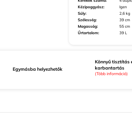
Kerekek száma
:
4 dupl
Kézipoggyász
:
Igen
Súly
:
2,6 kg
Szélesség
:
39 cm
Magasság
:
55 cm
Űrtartalom
:
39 L
Könnyű tisztítás 
karbantartás
Egymásba helyezhetők
(Több információ)