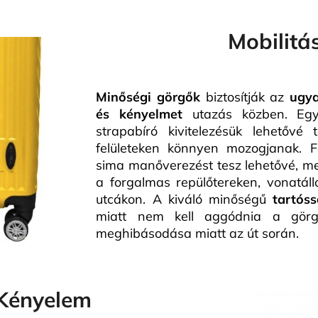
Mobilitá
Minőségi görgők
biztosítják az
ugy
és kényelmet
utazás közben. Egys
strapabíró kivitelezésük lehetővé 
felületeken könnyen mozogjanak. 
sima manőverezést tesz lehetővé, me
a forgalmas repülőtereken, vonatál
utcákon. A kiváló minőségű
tartós
miatt nem kell aggódnia a gör
meghibásodása miatt az út során.
Kényelem