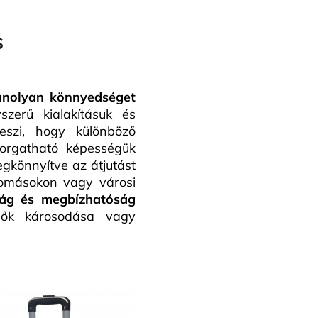
s
anolyan könnyedséget
zerű kialakításuk és
teszi, hogy különböző
Forgatható képességük
gkönnyítve az átjutást
lomásokon vagy városi
ság és megbízhatóság
gők károsodása vagy