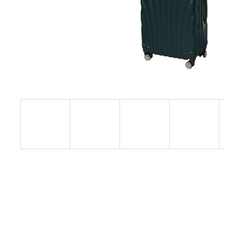
KIS MÉRETŰ KABINBŐRÖND ZÖLD
SZÍNBEN EXKLUZÍV
23 440 Ft