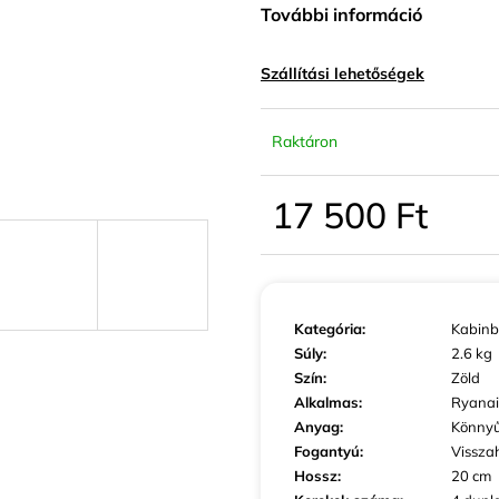
KIS MÉRETŰ KABINBŐRÖND SZÜRKE
KIS MÉRETŰ K
További információ
SZÍNBEN EXKLUZÍV
SZÍNBEN EXKLU
23 440 Ft
23 440 Ft
Szállítási lehetőségek
Raktáron
17 500 Ft
Egységár:
Kategória
:
Kabinb
Súly
:
2.6 kg
Szín
:
Zöld
Alkalmas
:
Ryanai
Anyag
:
Könny
Fogantyú
:
Vissza
Hossz
:
20 cm