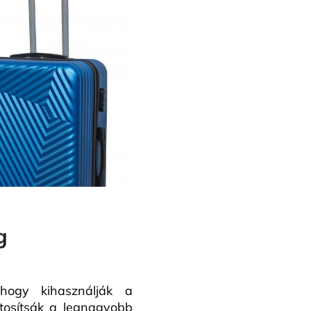
g
hogy kihasználják a
ztosítsák a legnagyobb