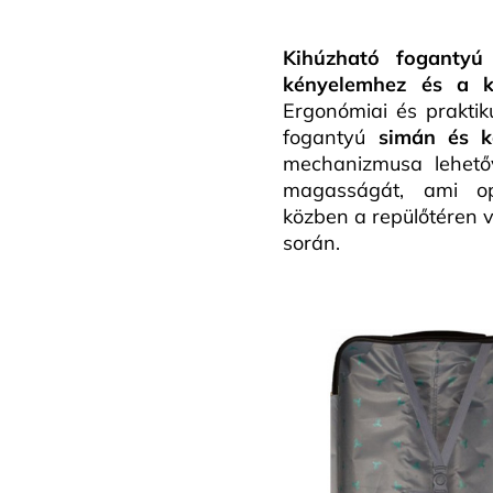
Kihúzható fogantyú
kényelemhez és a 
Ergonómiai és praktik
fogantyú
simán és k
mechanizmusa lehetőv
magasságát, ami opt
közben a repülőtéren 
során.