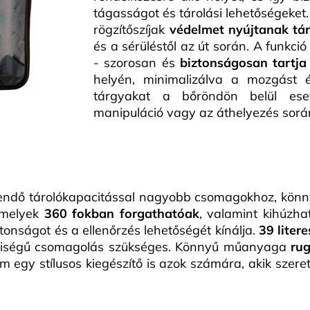
tágasságot és tárolási lehetőségeket
rögzítőszíjak
védelmet nyújtanak tá
és a sérüléstől az út során. A funkci
- szorosan és
biztonságosan tartja
helyén, minimalizálva a mozgást
tárgyakat a bőröndön belül ese
manipuláció vagy az áthelyezés sorá
ndő tárolókapacitással nagyobb csomagokhoz, könny
 melyek
360 fokban forgathatóak
, valamint kihúzh
ztonságot és a ellenőrzés lehetőségét kínálja.
39 litere
nyiségű csomagolás szükséges. Könnyű műanyaga
ru
 egy stílusos kiegészítő is azok számára, akik szere