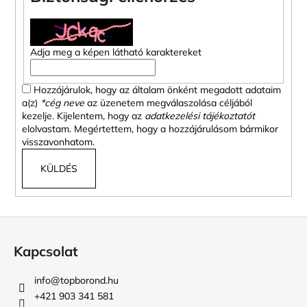
Adja meg a képen látható karaktereket
Hozzájárulok, hogy az általam önként megadott adataim
a(z)
*cég neve
az üzenetem megválaszolása céljából
kezelje. Kijelentem, hogy az
adatkezelési tájékoztatót
elolvastam. Megértettem, hogy a hozzájárulásom bármikor
visszavonhatom.
KÜLDÉS
L
á
Kapcsolat
b
l
info
@
topborond.hu
é
+421 903 341 581