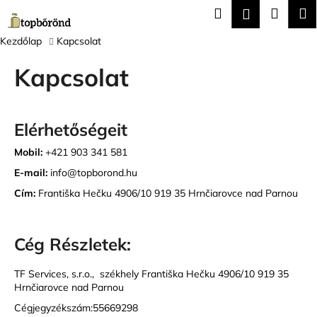
K
Ugrás
Keresés
Kosár
M
Bejelentk
a
o
fő
Vissza
Vissza
s
Kezdőlap
Kapcsolat
tartalomhoz
á
Kapcsolat
M
r
i
t
Elérhetőségeit
k
e
Mobil:
+421 903 341 581
r
E-mail:
info@topborond.hu
e
Cím:
Františka Hečku 4906/10 919 35 Hrnčiarovce nad Parnou
s
?
Cég Részletek:
TF Services, s.r.o.,
székhely
Františka Hečku 4906/10 919 35
Hrnčiarovce nad Parnou
KERESÉS
Cégjegyzékszám:55669298