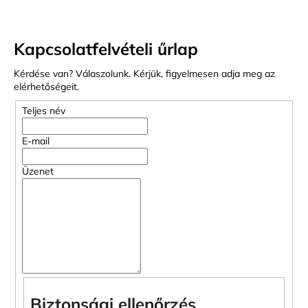
A
Kapcsolatfelvételi űrlap
j
á
Kérdése van? Válaszolunk. Kérjük, figyelmesen adja meg az
n
elérhetőségeit.
l
Teljes név
j
u
E-mail
k
Üzenet
KIS
MÉRETŰ
KABINBŐRÖND
EZÜST
SZÍNBEN
EXKLUZÍV
23
440
Ft
Biztonsági ellenőrzés